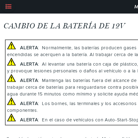
M
CAMBIO DE LA BATERÍA DE 12V
ALERTA
: Normalmente, las baterías producen gases e
encendidas se acerquen a la batería. Al trabajar cerca de la
ALERTA
: Al levantar una batería con caja de plástic
y provoque lesiones personales o daños al vehículo o a la
ALERTA
: Mantenga las baterías fuera del alcance de lo
trabajar cerca de baterías para resguardarse contra posible
agua durante 15 minutos como mínimo y solicite ayuda médi
ALERTA
: Los bornes, las terminales y los accesori
componentes.
ALERTA
: En el caso de vehículos con Auto-Start-Stop