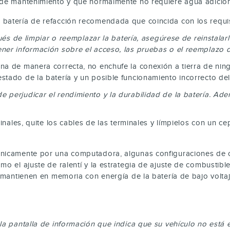
e de mantenimiento y que normalmente no requiere agua adicion
batería de refacción recomendada que coincida con los requisi
ués de limpiar o reemplazar la batería, asegúrese de reinstalarl
er información sobre el acceso, las pruebas o el reemplazo de
na de manera correcta, no enchufe la conexión a tierra de ning
stado de la batería y un posible funcionamiento incorrecto del
 perjudicar el rendimiento y la durabilidad de la batería. A
inales, quite los cables de las terminales y límpielos con un ce
rónicamente por una computadora, algunas configuraciones de 
mo el ajuste de ralentí y la estrategia de ajuste de combustib
e mantienen en memoria con energía de la batería de bajo volt
la pantalla de información que indica que su vehículo no está 