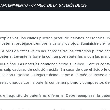
ANTENIMIENTO - CAMBIO DE LA BATERÍA DE 12V
xplosivos, los cuales pueden producir lesiones personales. Po
 batería, protéjase siempre la cara y los ojos. Suministre siemp
o, la presión excesiva en las paredes de los extremos puede hac
 batería. Levante la batería con un portabaterías o con las m
s niños. Las baterías contienen ácido sulfúrico. Evite el contac
s salpicaduras de solución ácida. En caso de que el ácido le c
ca con urgencia. Si ingiere ácido, llame a un médico inmediat
os relacionados con la batería contienen plomo y compuestos 
, el requisito de batería es diferente. Debe reemplazar la bat