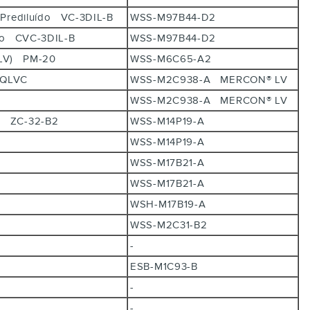
nge Prediluído VC-3DIL-B
WSS-M97B44-D2
luído CVC-3DIL-B
WSS-M97B44-D2
d (LV) PM-20
WSS-M6C65-A2
10-QLVC
WSS-M2C938-A MERCON® LV
WSS-M2C938-A MERCON® LV
aft® ZC-32-B2
WSS-M14P19-A
WSS-M14P19-A
WSS-M17B21-A
WSS-M17B21-A
WSH-M17B19-A
WSS-M2C31-B2
-
ESB-M1C93-B
-
-