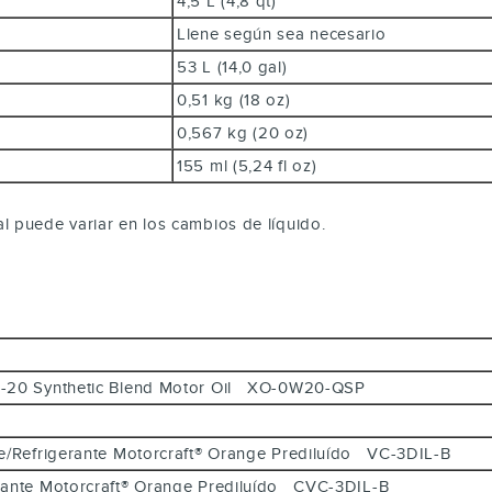
4,5 L (4,8 qt)
Llene según sea necesario
53 L (14,0 gal)
0,51 kg (18 oz)
0,567 kg (20 oz)
155 ml (5,24 fl oz)
 puede variar en los cambios de líquido.
 0W-20 Synthetic Blend Motor Oil XO-0W20-QSP
nte/Refrigerante Motorcraft® Orange Prediluído VC-3DIL-B
erante Motorcraft® Orange Prediluído CVC-3DIL-B