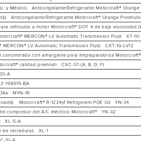
. UU. y México) Anticongelante/Refrigerante Motorcraft® Ora
anadá) Anticongelante/Refrigerante Motorcraft® Orange Predi
 para vehículos a motor Motorcraft® DOT 4 de baja viscosida
): Motorcraft® MERCON® LV Automatic Transmission Fluid XT-
aft® MERCON® LV Automatic Transmission Fluid CXT-10-LV12
um concentrado con amargante para limpiaparabrisa Motorcr
torcraft® calidad premium CXC-37-(A, B, D, F)
N-33-A
HS7Z-19B519-BA
 R-134a MYN-19
Canadá): Motorcraft® R-1234yf Refrigerant POE Oil YN-34
 del compresor del A/C eléctrico Motorcraft® YN-32
ray XL-5-A
e y de cerraduras XL-1
CXC-51-A