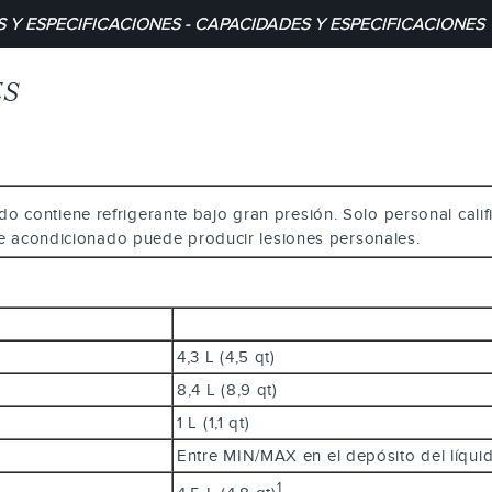
 Y ESPECIFICACIONES - CAPACIDADES Y ESPECIFICACIONES
ES
ado contiene refrigerante bajo gran presión. Solo personal cal
aire acondicionado puede producir lesiones personales.
4,3 L (4,5 qt)
8,4 L (8,9 qt)
1 L (1,1 qt)
Entre MIN/MAX en el depósito del líqu
1