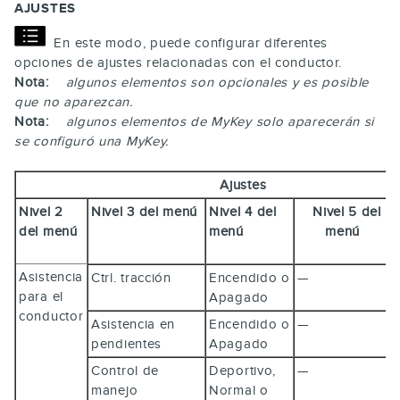
AJUSTES
En este modo, puede configurar diferentes
opciones de ajustes relacionadas con el conductor.
Nota:
algunos elementos son opcionales y es posible
que no aparezcan.
Nota:
algunos elementos de MyKey solo aparecerán si
se configuró una MyKey.
Ajustes
Nivel 2
Nivel 3 del menú
Nivel 4 del
Nivel 5 del
del menú
menú
menú
Asistencia
Ctrl. tracción
Encendido o
—
para el
Apagado
conductor
Asistencia en
Encendido o
—
pendientes
Apagado
Control de
Deportivo,
—
manejo
Normal o