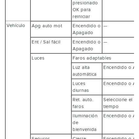
presionado
OK
para
reiniciar
Vehículo
Apg auto mot
Encendido o
—
Apagado
Ent / Sal fácil
Encendido o
—
Apagado
Luces
Faros adaptables
Luz alta
Encendido o 
automática
Luces
Encendido o 
diurnas
Ret. auto.
Seleccione el in
faros
tiempo
Iluminación
Encendido o 
de
bienvenida
Seguros
Cierre
Encendido o 