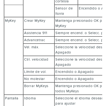
cortesía
Sensor de
Encendido o 
lluvia
MyKey
Crear MyKey
Mantenga presionado
OK
par
MyKey
Asistencia 911
Siempre encend. o Selecc. p
Advancetrac
Siempre encend. o Selecc. p
Vel. máx.
Seleccione la velocidad dese
Apagado
Ctrl. velocidad
Seleccione la velocidad dese
Apagado
Límite de vol.
Encendido o Apagado
No molestar
Encendido o Apagado
Borrar MyKeys
Mantenga presionado
OK
par
todos MyKeys
Pantalla
Idioma
Seleccione el idioma deseado
para ajustar