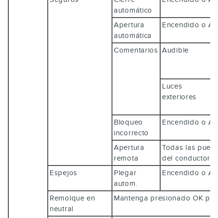
automático
Apertura
Encendido o 
automática
Comentarios
Audible
Luces
exteriores
Bloqueo
Encendido o 
incorrecto
Apertura
Todas las puert
remota
del conductor
Espejos
Plegar
Encendido o 
autom.
Remolque en
Mantenga presionado
OK
para
neutral