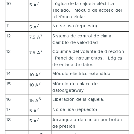
10
Lógica de la cajuela eléctrica.
7
5 A
Teclado. Módulo de acceso del
teléfono celular.
11
No se usa (repuesto).
7
5 A
12
Sistema de control de clima.
7
7.5 A
Cambio de velocidad.
13
Columna del volante de dirección.
7
7.5 A
Panel de instrumentos. Lógica
de enlace de datos.
14
Módulo eléctrico extendido.
7
10 A
15
Módulo de enlace de
7
10 A
datos/gateway.
16
Liberación de la cajuela.
6
15 A
17
No se usa (repuesto).
7
5 A
18
Arranque o detención por botón
7
5 A
de presión.