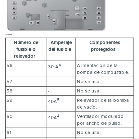
Número de
Amperaje
Componentes
fusible o
del fusible
protegidos
relevador
56
Alimentación de la
4
30 A
bomba de combustible.
57
-
No se usa.
58
-
No se usa.
59
Relevador de la bomba
5
40A
de vacío.
60
Ventilador modulado
4
40A
por ancho de pulso.
61
-
No se usa.