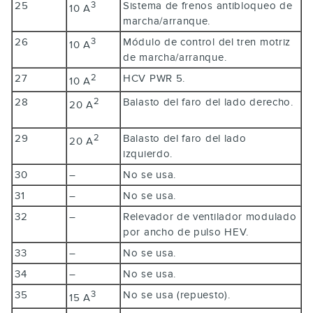
25
Sistema de frenos antibloqueo de
3
10 A
marcha/arranque.
26
Módulo de control del tren motriz
3
10 A
de marcha/arranque.
27
HCV PWR 5.
2
10 A
28
Balasto del faro del lado derecho.
2
20 A
29
Balasto del faro del lado
2
20 A
izquierdo.
30
–
No se usa.
31
–
No se usa.
32
–
Relevador de ventilador modulado
por ancho de pulso HEV.
33
–
No se usa.
34
–
No se usa.
35
No se usa (repuesto).
3
15 A