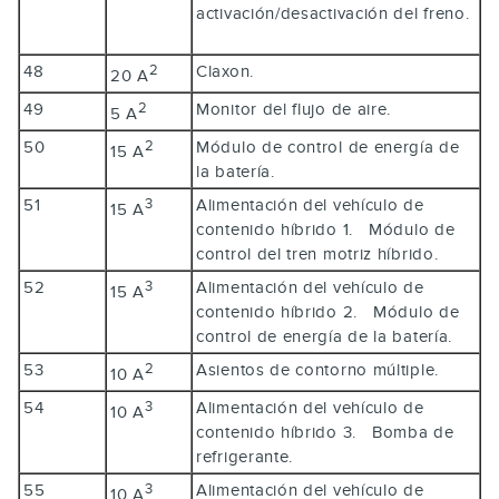
activación/desactivación del freno.
48
Claxon.
2
20 A
49
Monitor del flujo de aire.
2
5 A
50
Módulo de control de energía de
2
15 A
la batería.
51
Alimentación del vehículo de
3
15 A
contenido híbrido 1. Módulo de
control del tren motriz híbrido.
52
Alimentación del vehículo de
3
15 A
contenido híbrido 2. Módulo de
control de energía de la batería.
53
Asientos de contorno múltiple.
2
10 A
54
Alimentación del vehículo de
3
10 A
contenido híbrido 3. Bomba de
refrigerante.
55
Alimentación del vehículo de
3
10 A