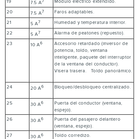
19
Módulo eléctrico extendido.
7
7.5 A
20
Faros adaptables.
7
7.5 A
21
Humedad y temperatura interior.
7
5 A
22
Alarma de peatones (repuesto).
7
5 A
23
Accesorio retardado (inversor de
6
10 A
potencia, toldo, ventana
inteligente, paquete del interruptor
de la ventana del conductor).
Visera trasera. Toldo panorámico.
24
Bloqueo/desbloqueo centralizado.
6
20 A
25
Puerta del conductor (ventana,
6
30 A
espejo).
26
Puerta del pasajero delantero
6
30 A
(ventana, espejo).
27
Toldo corredizo.
6
30 A