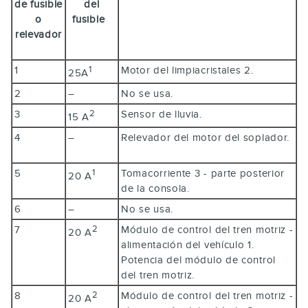
de fusible
del
o
fusible
relevador
1
Motor del limpiacristales 2.
1
25A
2
–
No se usa.
3
Sensor de lluvia.
2
15 A
4
–
Relevador del motor del soplador.
5
Tomacorriente 3 - parte posterior
1
20 A
de la consola.
6
–
No se usa.
7
Módulo de control del tren motriz -
2
20 A
alimentación del vehículo 1.
Potencia del módulo de control
del tren motriz.
8
Módulo de control del tren motriz -
2
20 A