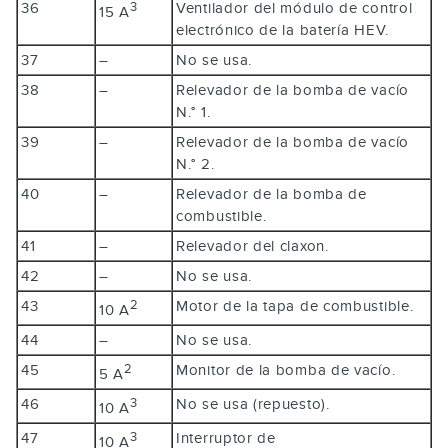
36
Ventilador del módulo de control
3
15 A
electrónico de la batería HEV.
37
–
No se usa.
38
–
Relevador de la bomba de vacío
N.° 1.
39
–
Relevador de la bomba de vacío
N.° 2.
40
–
Relevador de la bomba de
combustible.
41
–
Relevador del claxon.
42
–
No se usa.
43
Motor de la tapa de combustible.
2
10 A
44
–
No se usa.
45
Monitor de la bomba de vacío.
2
5 A
46
No se usa (repuesto).
3
10 A
47
Interruptor de
3
10 A