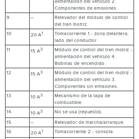
alimentación del vehículo 2.
Componentes de emisiones.
9
–
Relevador del módulo de control
del tren motriz.
10
Tomacorriente 1 - zona delantera,
1
20 A
lado del conductor.
11
Módulo de control del tren motriz -
3
15 A
alimentación del vehículo 4.
Bobinas de encendido.
12
Módulo de control del tren motriz -
3
15 A
alimentación del vehículo 3.
Componentes sin emisiones.
13
Mecanismo de la tapa de
3
10 A
combustible.
14
No se usa (repuesto).
3
10 A
15
–
Relevador de marcha/arranque.
16
Tomacorriente 2 - consola.
1
20 A