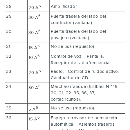
28
Amplificador.
6
20 A
29
Puerta trasera del lado del
6
30 A
conductor (ventana).
30
Puerta trasera del lado del
6
30 A
pasajero (ventana).
31
No se usa (repuesto).
6
15 A
32
Control de voz. Pantalla.
6
10 A
Receptor de radiofrecuencia.
33
Radio. Control de ruidos activo.
6
20 A
Cambiador de CD.
34
Marcha/arranque (fusibles N.° 19,
6
30 A
20, 21, 22, 35, 36, 37,
cortacircuitos).
35
No se usa (repuesto).
6
5 A
36
Espejo retrovisor de atenuación
6
15 A
automática. Asientos traseros