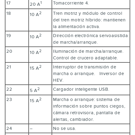
17
Tomacorriente 4.
1
20 A
18
Tren motriz y módulo de control
2
10 A
del tren motriz híbrido: mantienen
la alimentación activa.
19
Dirección electrónica servoasistida
2
10 A
de marcha/arranque.
20
Iluminación de marcha/arranque.
2
10 A
Control de crucero adaptable.
21
Interruptor de transmisión de
2
15 A
marcha o arranque. Inversor de
HEV.
22
Cargador inteligente USB.
2
5 A
23
Marcha o arranque: sistema de
2
15 A
información sobre puntos ciegos,
cámara retrovisora, pantalla de
alertas, cambiador.
24
–
No se usa.