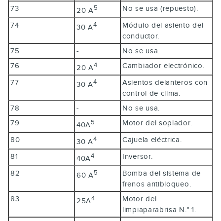
73
No se usa (repuesto).
5
20 A
74
Módulo del asiento del
4
30 A
conductor.
75
-
No se usa.
76
Cambiador electrónico.
4
20 A
77
Asientos delanteros con
4
30 A
control de clima.
78
-
No se usa.
79
Motor del soplador.
5
40A
80
Cajuela eléctrica.
4
30 A
81
Inversor.
4
40A
82
Bomba del sistema de
5
60 A
frenos antibloqueo.
83
Motor del
4
25A
limpiaparabrisa N.° 1.