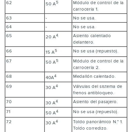
62
Módulo de control de la
5
50 A
carrocería 1.
63
-
No se usa.
64
-
No se usa.
65
Asiento calentado
4
20 A
delantero.
66
No se usa (repuesto).
5
15 A
67
Módulo de control de la
5
50 A
carrocería 2.
68
Medallón calentado.
4
40A
69
Válvulas del sistema de
4
30 A
frenos antibloqueo.
70
Asiento del pasajero.
4
30 A
71
No se usa (repuesto).
4
50 A
72
Toldo panorámico N.° 1.
4
30 A
Toldo corredizo.