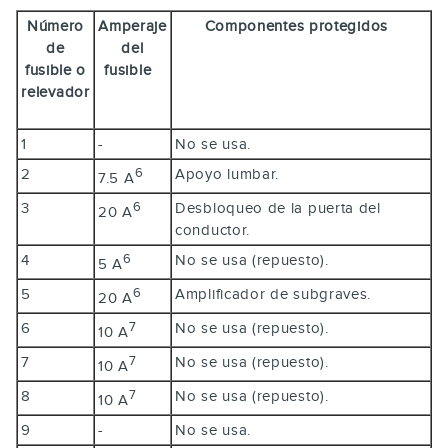
Número
Amperaje
Componentes protegidos
de
del
fusible o
fusible
relevador
1
-
No se usa.
2
Apoyo lumbar.
6
7.5 A
3
Desbloqueo de la puerta del
6
20 A
conductor.
4
No se usa (repuesto).
6
5 A
5
Amplificador de subgraves.
6
20 A
6
No se usa (repuesto).
7
10 A
7
No se usa (repuesto).
7
10 A
8
No se usa (repuesto).
7
10 A
9
-
No se usa.