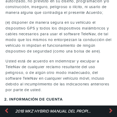
autorizado, no previsto en su diseño, programación y/o
construcción, inseguro, peligroso o ilícito, ni usarlo de
manera alguna que contradiga el presente Acuerdo;
(e) disponer de manera segura en su vehículo el
dispositivo GPS y todos los dispositivos inalámbricos y
cables necesarios para usar el software TeleNav, de tal
modo que los mismos no entorpezcan la conducción del
vehículo ni impidan el funcionamiento de ningún
dispositivo de seguridad (como una bolsa de aire).
Usted está de acuerdo en indemnizar y exculpar a
TeleNav de cualquier reclamo resultante del uso
peligroso, o de algún otro modo inadecuado, del
software TeleNav en cualquier vehículo móvil, incluso
debido al incumplimiento de las indicaciones anteriores
por parte de usted.
2. INFORMACIÓN DE CUENTA
Usted está de acuerdo en: (a) registrar el software
2018 MKZ HYBRID MANUAL DEL PROPIETARIO
TeleNav con el fin de proporcionarle a TeleNav