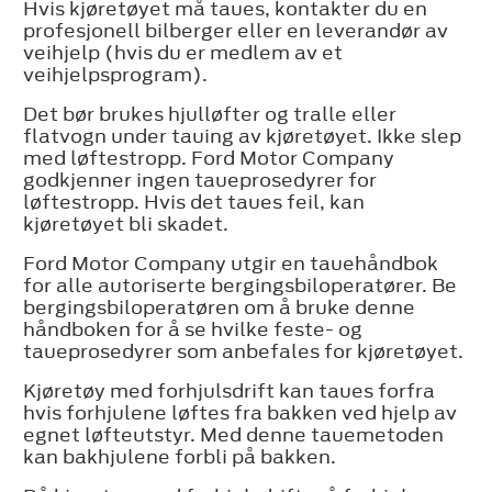
Hvis kjøretøyet må taues, kontakter du en
profesjonell bilberger eller en leverandør av
veihjelp (hvis du er medlem av et
veihjelpsprogram).
Det bør brukes hjulløfter og tralle eller
flatvogn under tauing av kjøretøyet. Ikke slep
med løftestropp. Ford Motor Company
godkjenner ingen taueprosedyrer for
løftestropp. Hvis det taues feil, kan
kjøretøyet bli skadet.
Ford Motor Company utgir en tauehåndbok
for alle autoriserte bergingsbiloperatører. Be
bergingsbiloperatøren om å bruke denne
håndboken for å se hvilke feste- og
taueprosedyrer som anbefales for kjøretøyet.
Kjøretøy med forhjulsdrift kan taues forfra
hvis forhjulene løftes fra bakken ved hjelp av
egnet løfteutstyr. Med denne tauemetoden
kan bakhjulene forbli på bakken.