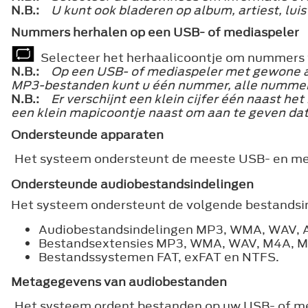
N.B.:
U kunt ook bladeren op album, artiest, lui
Nummers herhalen op een USB- of mediaspeler
Selecteer het herhaalicoontje om nummers 
N.B.:
Op een USB- of mediaspeler met gewone a
MP3-bestanden kunt u één nummer, alle nummers
N.B.:
Er verschijnt een klein cijfer één naast h
een klein mapicoontje naast om aan te geven dat
Ondersteunde apparaten
Het systeem ondersteunt de meeste USB- en med
Ondersteunde audiobestandsindelingen
Het systeem ondersteunt de volgende bestandsi
Audiobestandsindelingen MP3, WMA, WAV, 
Bestandsextensies MP3, WMA, WAV, M4A, M
Bestandssystemen FAT, exFAT en NTFS.
Metagegevens van audiobestanden
Het systeem ordent bestanden op uw USB- of m