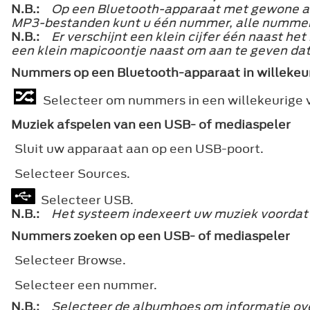
N.B.:
Op een Bluetooth-apparaat met gewone a
MP3-bestanden kunt u één nummer, alle nummers
N.B.:
Er verschijnt een klein cijfer één naast h
een klein mapicoontje naast om aan te geven dat
Nummers op een Bluetooth-apparaat in willekeur
Selecteer om nummers in een willekeurige v
Muziek afspelen van een USB- of mediaspeler
Sluit uw apparaat aan op een USB-poort.
Selecteer
Sources
.
Selecteer USB.
N.B.:
Het systeem indexeert uw muziek voordat 
Nummers zoeken op een USB- of mediaspeler
Selecteer
Browse
.
Selecteer een nummer.
N.B.:
Selecteer de albumhoes om informatie ove