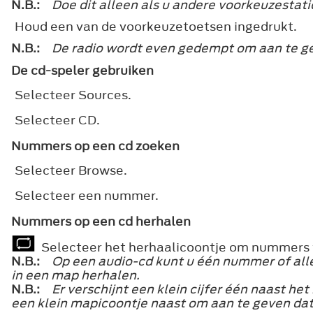
N.B.:
Doe dit alleen als u andere voorkeuzestati
Houd een van de voorkeuzetoetsen ingedrukt.
N.B.:
De radio wordt even gedempt om aan te gev
De cd-speler gebruiken
Selecteer
Sources
.
Selecteer
CD
.
Nummers op een cd zoeken
Selecteer
Browse
.
Selecteer een nummer.
Nummers op een cd herhalen
Selecteer het herhaalicoontje om nummers 
N.B.:
Op een audio-cd kunt u één nummer of all
in een map herhalen.
N.B.:
Er verschijnt een klein cijfer één naast h
een klein mapicoontje naast om aan te geven dat