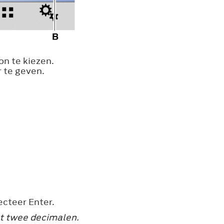
n te kiezen.
 te geven.
lecteer
Enter
.
et twee decimalen.