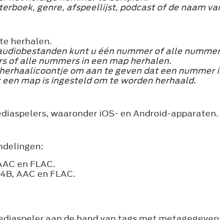
sterboek, genre, afspeellijst, podcast of de naam 
te herhalen.
udiobestanden kunt u één nummer of alle nummers
 of alle nummers in een map herhalen.
et herhaalicoontje om aan te geven dat een nummer i
 een map is ingesteld om te worden herhaald.
iaspelers, waaronder iOS- en Android-apparaten.
ndelingen:
AAC en FLAC.
4B, AAC en FLAC.
ediaspeler aan de hand van tags met metagegeven