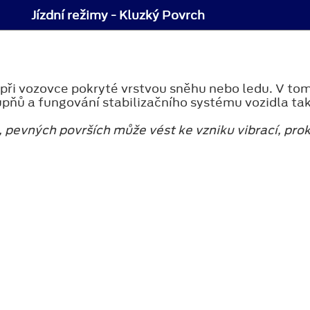
Jízdní režimy - Kluzký Povrch
 při vozovce pokryté vrstvou sněhu nebo ledu. V to
pňů a fungování stabilizačního systému vozidla tak,
, pevných površích může vést ke vzniku vibrací, p