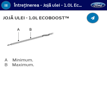
Întreţinerea - Jojă ulei - 1.0L EcoBoost™
JOJĂ ULEI - 1.0L ECOBOOST™
A
Minimum.
B
Maximum.