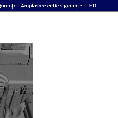
guranţe - Amplasare cutie siguranţe - LHD