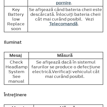
pornire
.
Key
Se afişează când bateria cheii este
Battery
descărcată. Înlocuiţi bateria cheii
low
cât mai curând posibil. Vezi
Replace
Telecomandă
.
soon
Iluminat
Mesaj
Măsură
Check
Se afişează dacă în sistemul
Headlamp
farurilor se produce o defecţiune
System
electrică.Verificaţi vehiculul cât
See
mai curând posibil.
manual
Întreţinere