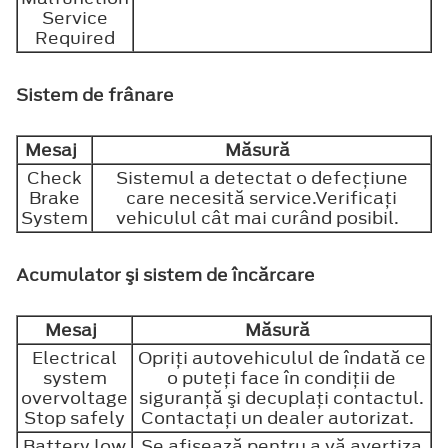
Service
Required
Sistem de frânare
Mesaj
Măsură
Check
Sistemul a detectat o defecţiune
Brake
care necesită service.Verificaţi
System
vehiculul cât mai curând posibil.
Acumulator şi sistem de încărcare
Mesaj
Măsură
Electrical
Opriţi autovehiculul de îndată ce
system
o puteţi face în condiţii de
overvoltage
siguranţă şi decuplaţi contactul.
Stop safely
Contactaţi un dealer autorizat.
Battery low
Se afişează pentru a vă avertiza