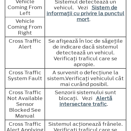
Vehicle
Sistemul detectează un
Coming From
vehicul. Vezi
Sistem de
Left
informaţii cu privire la punctul
mort
.
Vehicle
Coming From
Right
Cross Traffic
Se afişează în loc de săgeţile
Alert
de indicare dacă sistemul
detectează un vehicul.
Verificaţi traficul care se
apropie.
Cross Traffic
A survenit o defecţiune la
System Fault
sistem.Verificaţi vehiculul cât
mai curând posibil.
Cross Traffic
Senzorii sistemului sunt
Not Available
blocaţi. Vezi
Alertă
Sensor
intersectare trafic
.
Blocked See
Manual
Cross Traffic
Sistemul acţionează frânele.
Alert Applying
Verificaţi traficul care se