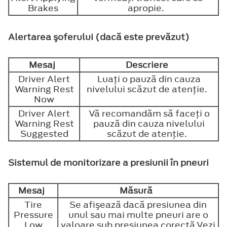
Brakes
apropie.
Alertarea şoferului (dacă este prevăzut)
Mesaj
Descriere
Driver Alert
Luaţi o pauză din cauza
Warning Rest
nivelului scăzut de atenţie.
Now
Driver Alert
Vă recomandăm să faceţi o
Warning Rest
pauză din cauza nivelului
Suggested
scăzut de atenţie.
Sistemul de monitorizare a presiunii în pneuri
Mesaj
Măsură
Tire
Se afişează dacă presiunea din
Pressure
unul sau mai multe pneuri are o
Low
valoare sub presiunea corectă.Vezi