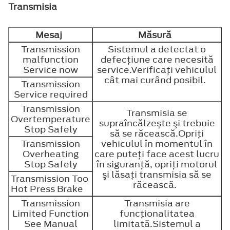
Transmisia
Mesaj
Măsură
Transmission
Sistemul a detectat o
malfunction
defecţiune care necesită
Service now
service.Verificaţi vehiculul
cât mai curând posibil.
Transmission
Service required
Transmission
Transmisia se
Overtemperature
supraîncălzeşte şi trebuie
Stop Safely
să se răcească.Opriţi
Transmission
vehiculul în momentul în
Overheating
care puteţi face acest lucru
Stop Safely
în siguranţă, opriţi motorul
şi lăsaţi transmisia să se
Transmission Too
răcească.
Hot Press Brake
Transmission
Transmisia are
Limited Function
funcţionalitatea
See Manual
limitată.Sistemul a