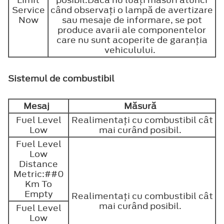
Limit
posibil.Dacă nu luaţi măsuri atunci
Service
când observaţi o lampă de avertizare
Now
sau mesaje de informare, se pot
produce avarii ale componentelor
care nu sunt acoperite de garanţia
vehiculului.
Sistemul de combustibil
Mesaj
Măsură
Fuel Level
Realimentaţi cu combustibil cât
Low
mai curând posibil.
Fuel Level
Low
Distance
Metric:##0
Km To
Empty
Realimentaţi cu combustibil cât
mai curând posibil.
Fuel Level
Low