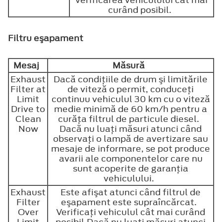
verificarea vehiculului cât mai
curând posibil.
Filtru eşapament
Mesaj
Măsură
Exhaust
Dacă condiţiile de drum şi limitările
Filter at
de viteză o permit, conduceţi
Limit
continuu vehiculul 30 km cu o viteză
Drive to
medie minimă de 60 km/h pentru a
Clean
curăţa filtrul de particule diesel.
Now
Dacă nu luaţi măsuri atunci când
observaţi o lampă de avertizare sau
mesaje de informare, se pot produce
avarii ale componentelor care nu
sunt acoperite de garanţia
vehiculului.
Exhaust
Este afişat atunci când filtrul de
Filter
eşapament este supraîncărcat.
Over
Verificaţi vehiculul cât mai curând