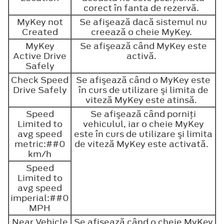
corect în fanta de rezervă.
MyKey not
Se afişează dacă sistemul nu
Created
creează o cheie MyKey.
MyKey
Se afişează când MyKey este
Active Drive
activă.
Safely
Check Speed
Se afişează când o MyKey este
Drive Safely
în curs de utilizare şi limita de
viteză MyKey este atinsă.
Speed
Se afişează când porniţi
Limited to
vehiculul, iar o cheie MyKey
avg speed
este în curs de utilizare şi limita
metric:##0
de viteză MyKey este activată.
km/h
Speed
Limited to
avg speed
imperial:##0
MPH
Near Vehicle
Se afişează când o cheie MyKey