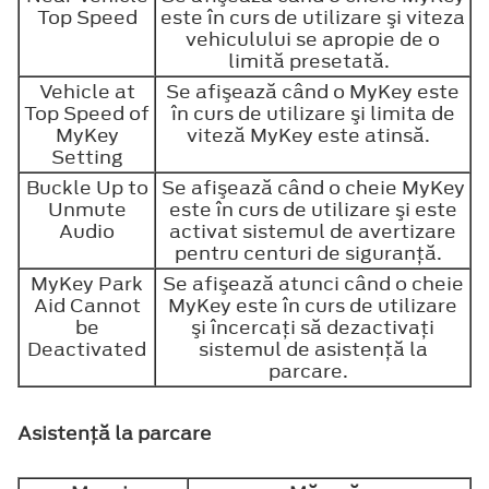
Top Speed
este în curs de utilizare şi viteza
vehiculului se apropie de o
limită presetată.
Vehicle at
Se afişează când o MyKey este
Top Speed of
în curs de utilizare şi limita de
MyKey
viteză MyKey este atinsă.
Setting
Buckle Up to
Se afişează când o cheie MyKey
Unmute
este în curs de utilizare şi este
Audio
activat sistemul de avertizare
pentru centuri de siguranţă.
MyKey Park
Se afişează atunci când o cheie
Aid Cannot
MyKey este în curs de utilizare
be
şi încercaţi să dezactivaţi
Deactivated
sistemul de asistenţă la
parcare.
Asistenţă la parcare