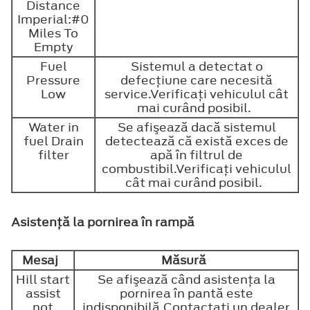
Distance
Imperial:#0
Miles To
Empty
Fuel
Sistemul a detectat o
Pressure
defecţiune care necesită
Low
service.Verificaţi vehiculul cât
mai curând posibil.
Water in
Se afişează dacă sistemul
fuel Drain
detectează că există exces de
filter
apă în filtrul de
combustibil.Verificaţi vehiculul
cât mai curând posibil.
Asistenţă la pornirea în rampă
Mesaj
Măsură
Hill start
Se afişează când asistenţa la
assist
pornirea în pantă este
not
indisponibilă.Contactaţi un dealer