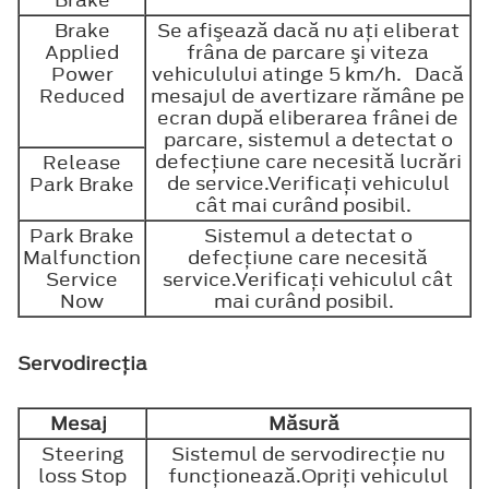
Brake
Brake
Se afişează dacă nu aţi eliberat
Applied
frâna de parcare şi viteza
Power
vehiculului atinge 5 km/h. Dacă
Reduced
mesajul de avertizare rămâne pe
ecran după eliberarea frânei de
parcare, sistemul a detectat o
defecţiune care necesită lucrări
Release
de service.Verificaţi vehiculul
Park Brake
cât mai curând posibil.
Park Brake
Sistemul a detectat o
Malfunction
defecţiune care necesită
Service
service.Verificaţi vehiculul cât
Now
mai curând posibil.
Servodirecţia
Mesaj
Măsură
Steering
Sistemul de servodirecţie nu
loss Stop
funcţionează.Opriţi vehiculul