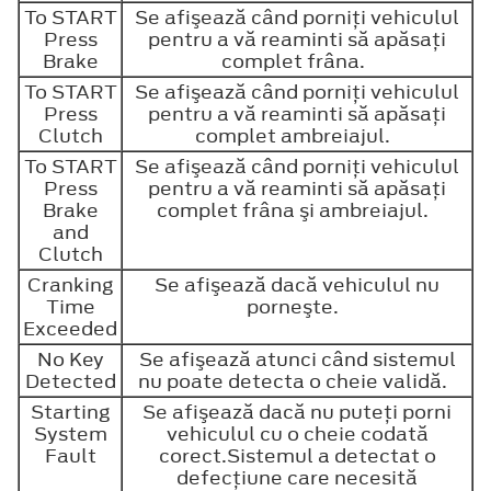
To START
Se afişează când porniţi vehiculul
Press
pentru a vă reaminti să apăsaţi
Brake
complet frâna.
To START
Se afişează când porniţi vehiculul
Press
pentru a vă reaminti să apăsaţi
Clutch
complet ambreiajul.
To START
Se afişează când porniţi vehiculul
Press
pentru a vă reaminti să apăsaţi
Brake
complet frâna şi ambreiajul.
and
Clutch
Cranking
Se afişează dacă vehiculul nu
Time
porneşte.
Exceeded
No Key
Se afişează atunci când sistemul
Detected
nu poate detecta o cheie validă.
Starting
Se afişează dacă nu puteţi porni
System
vehiculul cu o cheie codată
Fault
corect.Sistemul a detectat o
defecţiune care necesită