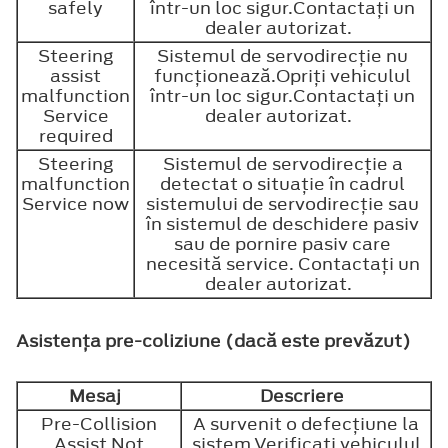
safely
într-un loc sigur.Contactaţi un
dealer autorizat.
Steering
Sistemul de servodirecţie nu
assist
funcţionează.Opriţi vehiculul
malfunction
într-un loc sigur.Contactaţi un
Service
dealer autorizat.
required
Steering
Sistemul de servodirecţie a
malfunction
detectat o situaţie în cadrul
Service now
sistemului de servodirecţie sau
în sistemul de deschidere pasiv
sau de pornire pasiv care
necesită service. Contactaţi un
dealer autorizat.
Asistenţa pre-coliziune (dacă este prevăzut)
Mesaj
Descriere
Pre-Collision
A survenit o defecţiune la
Assist Not
sistem.Verificaţi vehiculul