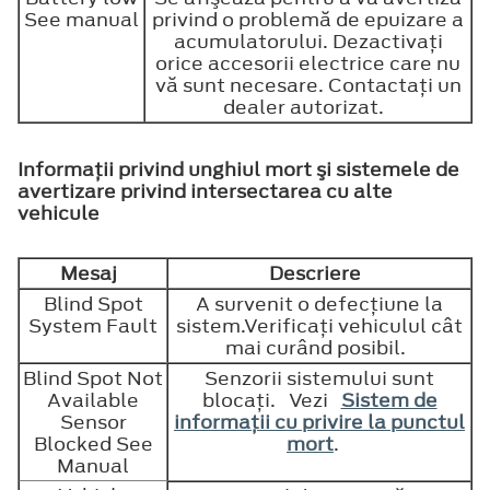
See manual
privind o problemă de epuizare a
acumulatorului. Dezactivaţi
orice accesorii electrice care nu
vă sunt necesare. Contactaţi un
dealer autorizat.
Informaţii privind unghiul mort şi sistemele de
avertizare privind intersectarea cu alte
vehicule
Mesaj
Descriere
Blind Spot
A survenit o defecţiune la
System Fault
sistem.Verificaţi vehiculul cât
mai curând posibil.
Blind Spot Not
Senzorii sistemului sunt
Available
blocaţi. Vezi
Sistem de
Sensor
informaţii cu privire la punctul
Blocked See
mort
.
Manual