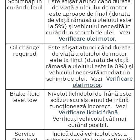
Schimbaţi în
Este afişat atunci când durata
curând uleiul
de viaţă a uleiului de motor
este aproape de final (durata
de viaţă rămasă a uleiului este
la 5%) şi vehiculul necesită în
curând un schimb de ulei. Vezi
Verificare ulei motor
.
Oil change
Este afişat atunci când durata
required
de viaţă a uleiului de motor
este la final (durata de viaţă
rămasă a uleiului este la 0%) şi
vehiculul necesită imediat un
schimb de ulei. Vezi
Verificare
ulei motor
.
Brake fluid
Nivelul lichidului de frână este
level low
scăzut sau sistemul de frână
funcţionează incorect. Vezi
Verificare lichid frână
.
Verificaţi vehiculul cât mai
curând posibil.
Service
Indică dacă vehiculul dvs. a