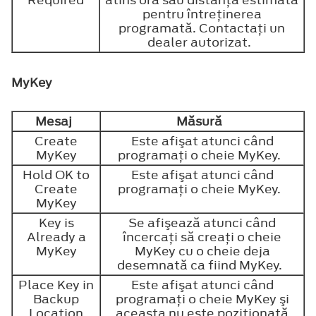
Required
atins ora sau distanţa estimată
pentru întreţinerea
programată. Contactaţi un
dealer autorizat.
MyKey
Mesaj
Măsură
Create
Este afişat atunci când
MyKey
programaţi o cheie MyKey.
Hold OK to
Este afişat atunci când
Create
programaţi o cheie MyKey.
MyKey
Key is
Se afişează atunci când
Already a
încercaţi să creaţi o cheie
MyKey
MyKey cu o cheie deja
desemnată ca fiind MyKey.
Place Key in
Este afişat atunci când
Backup
programaţi o cheie MyKey şi
Location
aceasta nu este poziţionată