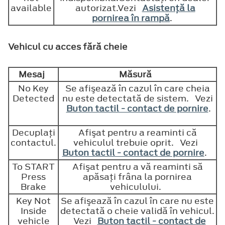
available
autorizat.Vezi
Asistenţă la
pornirea în rampă
.
Vehicul cu acces fără cheie
Mesaj
Măsură
No Key
Se afişează în cazul în care cheia
Detected
nu este detectată de sistem. Vezi
Buton tactil - contact de pornire
.
Decuplaţi
Afişat pentru a reaminti că
contactul.
vehiculul trebuie oprit. Vezi
Buton tactil - contact de pornire
.
To START
Afişat pentru a vă reaminti să
Press
apăsaţi frâna la pornirea
Brake
vehiculului.
Key Not
Se afişează în cazul în care nu este
Inside
detectată o cheie validă în vehicul.
vehicle
Vezi
Buton tactil - contact de