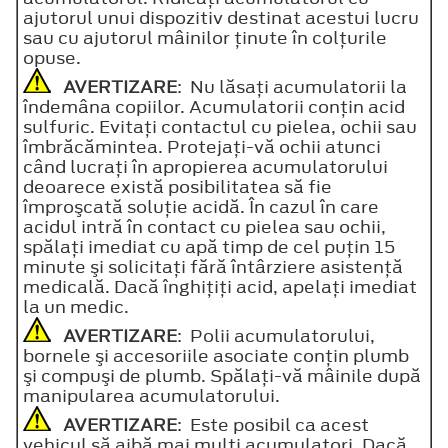
ajutorul unui dispozitiv destinat acestui lucru
sau cu ajutorul mâinilor ţinute în colţurile
opuse.
AVERTIZARE
: Nu lăsaţi acumulatorii la
îndemâna copiilor. Acumulatorii conţin acid
sulfuric. Evitaţi contactul cu pielea, ochii sau
îmbrăcămintea. Protejaţi-vă ochii atunci
când lucraţi în apropierea acumulatorului
deoarece există posibilitatea să fie
împroşcată soluţie acidă. În cazul în care
acidul intră în contact cu pielea sau ochii,
spălaţi imediat cu apă timp de cel puţin 15
minute şi solicitaţi fără întârziere asistenţă
medicală. Dacă înghiţiţi acid, apelaţi imediat
la un medic.
AVERTIZARE
: Polii acumulatorului,
bornele şi accesoriile asociate conţin plumb
şi compuşi de plumb. Spălaţi-vă mâinile după
manipularea acumulatorului.
AVERTIZARE
: Este posibil ca acest
vehicul să aibă mai mulţi acumulatori. Dacă