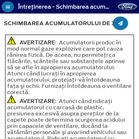
Întreţinerea - Schimbarea acumulatorului de 12 V
SCHIMBAREA ACUMULATORULUI DE 12 V
AVERTIZARE
: Acumulatorii produc în
mod normal gaze explozive care pot cauza
rănirea fizică. De aceea, nu permiteţi ca
flăcările, scânteile sau substanţele aprinse
să se afle în apropierea acumulatorului.
Atunci când lucraţi în apropierea
acumulatorului, protejaţi-vă întotdeauna
faţa şi ochii. Furnizaţi întotdeauna o ventilare
corectă.
AVERTIZARE
: Atunci când ridicaţi
acumulatorul cu carcasă de plastic,
presiunea excesivă asupra pereţilor de la
capete poate determina scurgerea acidului
prin capacele de ventilare, ducând la
vătămări personale şi avariind vehiculul sau
acumulatorul. Ridicaţi acumulatorul cu