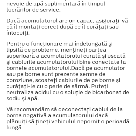
nevoie de apă suplimentară în timpul
lucrărilor de service.
Dacă acumulatorul are un capac, asiguraţi-vă
că îl montaţi corect după ce îl curăţaţi sau
înlocuiţi.
Pentru o funcţionare mai îndelungată şi
lipsită de probleme, menţineţi partea
superioară a acumulatorului curată şi uscată
şi cablurile acumulatorului bine conectate la
bornele acumulatorului.Dacă pe acumulator
sau pe borne sunt prezente semne de
coroziune, scoateţi cablurile de pe borne şi
curăţaţi-le cu o perie de sârmă. Puteţi
neutraliza acidul cu o soluţie de bicarbonat de
sodiu şi apă.
Vă recomandăm să deconectaţi cablul de la
borna negativă a acumulatorului dacă
plănuiţi să ţineţi vehiculul nepornit o perioadă
lungă.