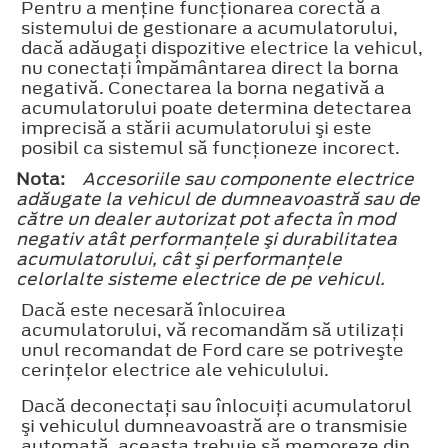
Pentru a menţine funcţionarea corectă a
sistemului de gestionare a acumulatorului,
dacă adăugaţi dispozitive electrice la vehicul,
nu conectaţi împământarea direct la borna
negativă. Conectarea la borna negativă a
acumulatorului poate determina detectarea
imprecisă a stării acumulatorului şi este
posibil ca sistemul să funcţioneze incorect.
Nota:
Accesoriile sau componente electrice
adăugate la vehicul de dumneavoastră sau de
către un dealer autorizat pot afecta în mod
negativ atât performanţele şi durabilitatea
acumulatorului, cât şi performanţele
celorlalte sisteme electrice de pe vehicul.
Dacă este necesară înlocuirea
acumulatorului, vă recomandăm să utilizaţi
unul recomandat de Ford care se potriveşte
cerinţelor electrice ale vehiculului.
Dacă deconectaţi sau înlocuiţi acumulatorul
şi vehiculul dumneavoastră are o transmisie
automată, aceasta trebuie să memoreze din