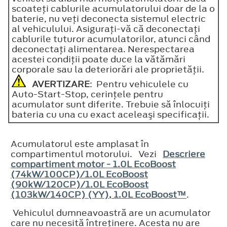
scoateţi cablurile acumulatorului doar de la o
baterie, nu veţi deconecta sistemul electric
al vehiculului. Asiguraţi-vă că deconectaţi
cablurile tuturor acumulatorilor, atunci când
deconectaţi alimentarea. Nerespectarea
acestei condiţii poate duce la vătămări
corporale sau la deteriorări ale proprietăţii.
AVERTIZARE
: Pentru vehiculele cu
Auto-Start-Stop, cerinţele pentru
acumulator sunt diferite. Trebuie să înlocuiţi
bateria cu una cu exact aceleaşi specificaţii.
Acumulatorul este amplasat în
compartimentul motorului. Vezi
Descriere
compartiment motor - 1.0L EcoBoost
(74kW/100CP)/1.0L EcoBoost
(90kW/120CP)/1.0L EcoBoost
(103kW/140CP) (YY), 1.0L EcoBoost™
.
Vehiculul dumneavoastră are un acumulator
care nu necesită întreţinere. Acesta nu are