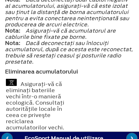
al acumulatorului, asiguraţi-vă că este izolat
sau ţinut la distanţă de borna acumulatorului
pentru a evita conectarea neintenţionată sau
producerea de arcuri electrice.
Nota:
Asiguraţi-vă că acumulatorul are
cablurile bine fixate pe borne.
Nota:
Dacă deconectaţi sau înlocuiţi
acumulatorul, după ce acesta este reconectat,
trebuie să resetaţi ceasul şi posturile radio
presetate.
Eliminarea acumulatorului
Asiguraţi-vă că
eliminaţi bateriile
vechi într-o manieră
ecologică. Consultaţi
autorităţile locale în
ceea ce priveşte
reciclarea
acumulatorilor vechi.
EcoSport Manual de utilizare