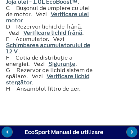
Jojă ulei - 1.0L EcoBoost™
.
C
Buşonul de umplere cu ulei
de motor. Vezi
Verificare ulei
motor
.
D
Rezervor lichid de frână.
Vezi
Verificare lichid frână
.
E
Acumulator. Vezi
Schimbarea acumulatorului de
12 V
.
F
Cutia de distribuţie a
energiei. Vezi
Siguranţe
.
G
Rezervor de lichid sistem de
spălare. Vezi
Verificare lichid
stergător
.
H
Ansamblul filtru de aer.
EcoSport Manual de utilizare