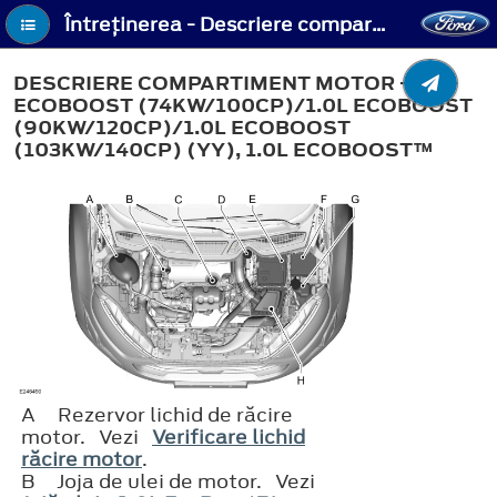
Întreţinerea - Descriere compartiment motor - 1.0L EcoBoost (74kW/100CP)/1.0L EcoBoost (90kW/120CP)/1.0L EcoBoost (103kW/140CP) (YY), 1.0L EcoBoost™
DESCRIERE COMPARTIMENT MOTOR - 1.0L
ECOBOOST (74KW/100CP)/1.0L ECOBOOST
(90KW/120CP)/1.0L ECOBOOST
(103KW/140CP) (YY), 1.0L ECOBOOST™
A
Rezervor lichid de răcire
motor. Vezi
Verificare lichid
răcire motor
.
B
Joja de ulei de motor. Vezi