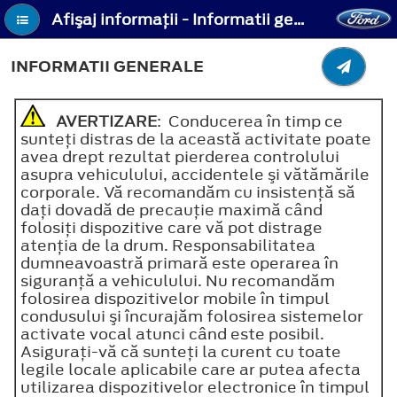
Afişaj informaţii - Informatii generale
INFORMATII GENERALE
AVERTIZARE
: Conducerea în timp ce
sunteţi distras de la această activitate poate
avea drept rezultat pierderea controlului
asupra vehiculului, accidentele şi vătămările
corporale. Vă recomandăm cu insistenţă să
daţi dovadă de precauţie maximă când
folosiţi dispozitive care vă pot distrage
atenţia de la drum. Responsabilitatea
dumneavoastră primară este operarea în
siguranţă a vehiculului. Nu recomandăm
folosirea dispozitivelor mobile în timpul
condusului şi încurajăm folosirea sistemelor
activate vocal atunci când este posibil.
Asiguraţi-vă că sunteţi la curent cu toate
legile locale aplicabile care ar putea afecta
utilizarea dispozitivelor electronice în timpul