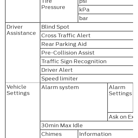
Tire
psi
Pressure
kPa
bar
Driver
Blind Spot
Assistance
Cross Traffic Alert
Rear Parking Aid
Pre-Collision Assist
Traffic Sign Recognition
Driver Alert
Speed limiter
Vehicle
Alarm system
Alarm
A
Settings
Settings
S
P
S
Ask on Exi
30min Max Idle
Chimes
Information