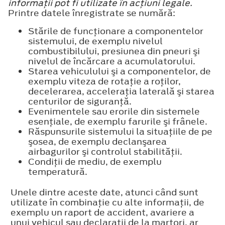
informaţii pot fi utilizate în acţiuni legale.
Printre datele înregistrate se numără:
Stările de funcţionare a componentelor
sistemului, de exemplu nivelul
combustibilului, presiunea din pneuri şi
nivelul de încărcare a acumulatorului.
Starea vehiculului şi a componentelor, de
exemplu viteza de rotaţie a roţilor,
decelerarea, acceleraţia laterală şi starea
centurilor de siguranţă.
Evenimentele sau erorile din sistemele
esenţiale, de exemplu farurile şi frânele.
Răspunsurile sistemului la situaţiile de pe
şosea, de exemplu declanşarea
airbagurilor şi controlul stabilităţii.
Condiţii de mediu, de exemplu
temperatură.
Unele dintre aceste date, atunci când sunt
utilizate în combinaţie cu alte informaţii, de
exemplu un raport de accident, avariere a
unui vehicul sau declaraţii de la martori, ar