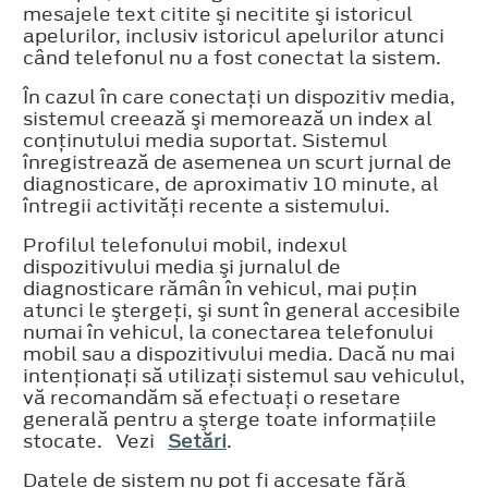
mesajele text citite şi necitite şi istoricul
apelurilor, inclusiv istoricul apelurilor atunci
când telefonul nu a fost conectat la sistem.
În cazul în care conectaţi un dispozitiv media,
sistemul creează şi memorează un index al
conţinutului media suportat. Sistemul
înregistrează de asemenea un scurt jurnal de
diagnosticare, de aproximativ 10 minute, al
întregii activităţi recente a sistemului.
Profilul telefonului mobil, indexul
dispozitivului media şi jurnalul de
diagnosticare rămân în vehicul, mai puţin
atunci le ştergeţi, şi sunt în general accesibile
numai în vehicul, la conectarea telefonului
mobil sau a dispozitivului media. Dacă nu mai
intenţionaţi să utilizaţi sistemul sau vehiculul,
vă recomandăm să efectuaţi o resetare
generală pentru a şterge toate informaţiile
stocate. Vezi
Setări
.
Datele de sistem nu pot fi accesate fără