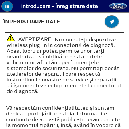
Introducere - Înregistrare date
ÎNREGISTRARE DATE
AVERTIZARE
: Nu conectaţi dispozitive
wireless plug-in la conectorul de diagnoză.
Acest lucru ar putea permite unor terţi
neautorizaţi să obţină acces la datele
vehiculului, afectând performanţele
sistemelor de securitate. Nu permiteţi decât
atelierelor de reparaţii care respectă
instrucţiunile noastre de service şi reparaţii
să îşi conecteze echipamentele la conectorul
de diagnoză.
Vă respectăm confidenţialitatea şi suntem
dedicaţi protejării acesteia. Informaţiile
conţinute de această publicaţie erau corecte
la momentul tipăririi, însă, având în vedere că