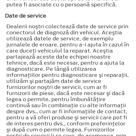
putea fi asociate cu o persoană specifică.
Date de service
Dealerii noştri colectează date de service prin
conectorul de diagnoză din vehicul. Aceştia
utilizează datele de service, de exemplu
jurnalele de eroare, pentru a-i ajuta în cazul în
care duceţi vehiculul la reparat. Aceştia
partajează aceste date echipei noastre
tehnice, dacă este necesar, pentru a ajuta la
diagnosticare. Pe lângă utilizarea
informaţiilor pentru diagnosticare şi reparaţii,
utilizăm şi partajăm date de service
furnizorilor noştri de servicii, cum ar fi
furnizorii de piese, dacă este necesar şi dacă
legea o permite, pentru îmbunătăţire
continuă sau în combinaţie cu alte informaţii
despre dvs., cum ar fi informaţiile de contact,
pentru a vă oferi produse şi servicii care pot fi
de interes pentru dvs., conform preferinţelor
şi după cum o permite legea. Furnizorilor
noştri de servicii li se cere, de asemenea, prin