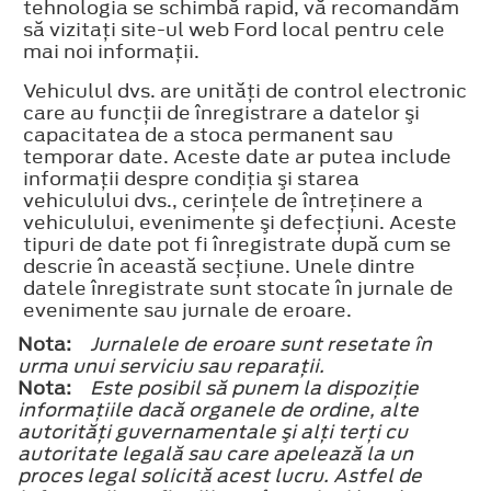
tehnologia se schimbă rapid, vă recomandăm
să vizitaţi site-ul web Ford local pentru cele
mai noi informaţii.
Vehiculul dvs. are unităţi de control electronic
care au funcţii de înregistrare a datelor şi
capacitatea de a stoca permanent sau
temporar date. Aceste date ar putea include
informaţii despre condiţia şi starea
vehiculului dvs., cerinţele de întreţinere a
vehiculului, evenimente şi defecţiuni. Aceste
tipuri de date pot fi înregistrate după cum se
descrie în această secţiune. Unele dintre
datele înregistrate sunt stocate în jurnale de
evenimente sau jurnale de eroare.
Nota:
Jurnalele de eroare sunt resetate în
urma unui serviciu sau reparaţii.
Nota:
Este posibil să punem la dispoziţie
informaţiile dacă organele de ordine, alte
autorităţi guvernamentale şi alţi terţi cu
autoritate legală sau care apelează la un
proces legal solicită acest lucru. Astfel de