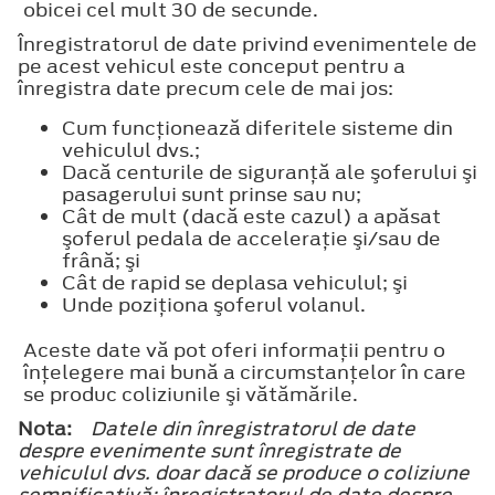
obicei cel mult 30 de secunde.
Înregistratorul de date privind evenimentele de
pe acest vehicul este conceput pentru a
înregistra date precum cele de mai jos:
Cum funcţionează diferitele sisteme din
vehiculul dvs.;
Dacă centurile de siguranţă ale şoferului şi
pasagerului sunt prinse sau nu;
Cât de mult (dacă este cazul) a apăsat
şoferul pedala de acceleraţie şi/sau de
frână; şi
Cât de rapid se deplasa vehiculul; şi
Unde poziţiona şoferul volanul.
Aceste date vă pot oferi informaţii pentru o
înţelegere mai bună a circumstanţelor în care
se produc coliziunile şi vătămările.
Nota:
Datele din înregistratorul de date
despre evenimente sunt înregistrate de
vehiculul dvs. doar dacă se produce o coliziune
semnificativă; înregistratorul de date despre