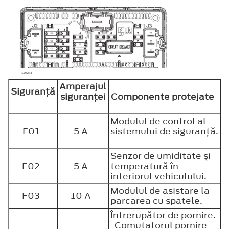
Amperajul
Siguranţă
siguranţei
Componente protejate
Modulul de control al
F01
5 A
sistemului de siguranţă.
Senzor de umiditate şi
F02
5 A
temperatură în
interiorul vehiculului.
Modulul de asistare la
F03
10 A
parcarea cu spatele.
Întrerupător de pornire.
Comutatorul pornire