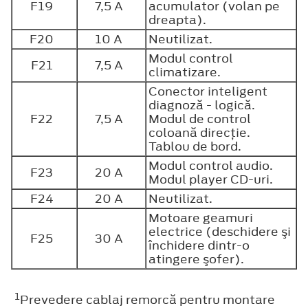
F19
7,5 A
acumulator (volan pe
dreapta).
F20
10 A
Neutilizat.
Modul control
F21
7,5 A
climatizare.
Conector inteligent
diagnoză - logică.
F22
7,5 A
Modul de control
coloană direcţie.
Tablou de bord.
Modul control audio.
F23
20 A
Modul player CD-uri.
F24
20 A
Neutilizat.
Motoare geamuri
electrice (deschidere şi
F25
30 A
închidere dintr-o
atingere şofer).
1
Prevedere cablaj remorcă pentru montare