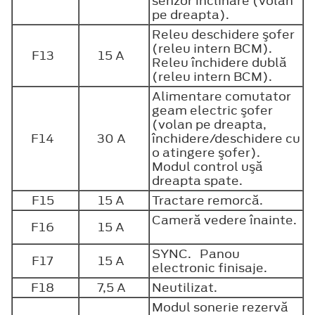
senzor înclinare (volan
pe dreapta).
Releu deschidere şofer
(releu intern BCM).
F13
15 A
Releu închidere dublă
(releu intern BCM).
Alimentare comutator
geam electric şofer
(volan pe dreapta,
F14
30 A
închidere/deschidere cu
o atingere şofer).
Modul control uşă
dreapta spate.
F15
15 A
Tractare remorcă.
Cameră vedere înainte.
F16
15 A
SYNC. Panou
F17
15 A
electronic finisaje.
F18
7,5 A
Neutilizat.
Modul sonerie rezervă