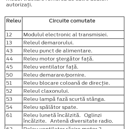
autorizaţi.
Releu
Circuite comutate
12
Modulul electronic al transmisiei.
13
Releul demarorului.
43
Releu punct de alimentare.
44
Releu motor ştergător faţă.
45
Releu ventilator faţă.
50
Releu demarare/pornire.
51
Releu blocare coloană de direcţie.
52
Releul claxonului.
53
Releu lampă fază scurtă stânga.
54
Releu spălător spate.
61
Releu lunetă încălzită. Oglinzi
încălzite. Antenă diversitate radio.
62
Releu ventilator răcire motor 2.