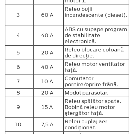
motor 1.
Releu bujii
3
60 A
incandescente (diesel).
ABS cu supape program
4
40 A
de stabilitate
electronică.
Releu blocare coloană
5
20 A
de direcţie.
Releu motor ventilator
6
40 A
faţă.
Comutator
7
10 A
pornire/oprire frână.
8
20 A
Modul parasolar.
Releu spălător spate.
9
15 A
Bobină releu motor
ştergător faţă.
Releu cuplaj aer
10
7,5 A
condiţionat.