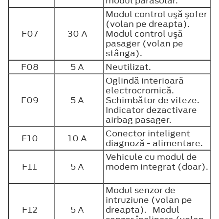
modul parasolar.
Modul control uşă şofer
(volan pe dreapta).
F07
30 A
Modul control uşă
pasager (volan pe
stânga).
F08
5 A
Neutilizat.
Oglindă interioară
electrocromică.
F09
5 A
Schimbător de viteze.
Indicator dezactivare
airbag pasager.
Conector inteligent
F10
10 A
diagnoză - alimentare.
Vehicule cu modul de
F11
5 A
modem integrat (doar).
Modul senzor de
intruziune (volan pe
F12
5 A
dreapta). Modul