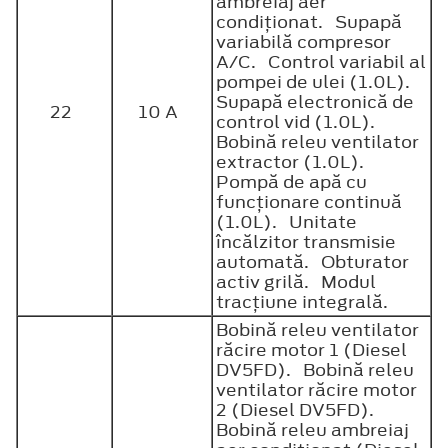
ambreiaj aer
condiţionat. Supapă
variabilă compresor
A/C. Control variabil al
pompei de ulei (1.0L).
Supapă electronică de
22
10 A
control vid (1.0L).
Bobină releu ventilator
extractor (1.0L).
Pompă de apă cu
funcţionare continuă
(1.0L). Unitate
încălzitor transmisie
automată. Obturator
activ grilă. Modul
tracţiune integrală.
Bobină releu ventilator
răcire motor 1 (Diesel
DV5FD). Bobină releu
ventilator răcire motor
2 (Diesel DV5FD).
Bobină releu ambreiaj