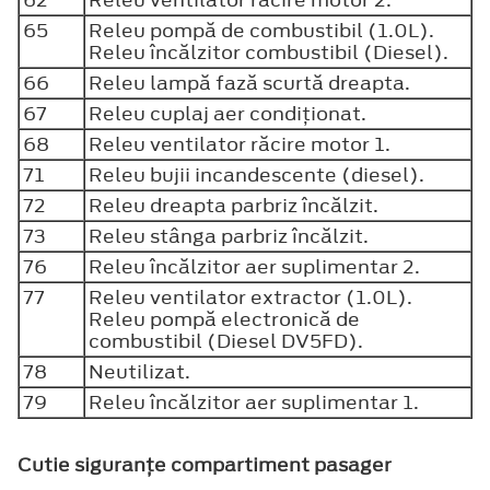
65
Releu pompă de combustibil (1.0L).
Releu încălzitor combustibil (Diesel).
66
Releu lampă fază scurtă dreapta.
67
Releu cuplaj aer condiţionat.
68
Releu ventilator răcire motor 1.
71
Releu bujii incandescente (diesel).
72
Releu dreapta parbriz încălzit.
73
Releu stânga parbriz încălzit.
76
Releu încălzitor aer suplimentar 2.
77
Releu ventilator extractor (1.0L).
Releu pompă electronică de
combustibil (Diesel DV5FD).
78
Neutilizat.
79
Releu încălzitor aer suplimentar 1.
Cutie siguranţe compartiment pasager