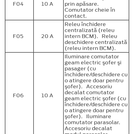
F04
10 A
prin apăsare.
Comutator cheie în
contact.
Releu închidere
centralizată (releu
F05
20 A
intern BCM). Releu
deschidere centralizată
(releu intern BCM).
Iluminare comutator
geam electric şofer şi
pasager (cu
închidere/deschidere cu
o atingere doar pentru
şofer). Accesoriu
decalat comutator
F06
10 A
geam electric şofer (cu
închidere/deschidere cu
o atingere doar pentru
şofer). Iluminare
comutator parasolar.
Accesoriu decalat