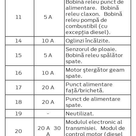
Bobină releu punct de
alimentare. Bobină
releu claxon. Bobină
11
5 A
releu pompă de
combustibil (cu
excepţia diesel).
14
10 A
Oglinzi încălzite.
Senzorul de ploaie.
15
5 A
Bobină releu spălător
spate.
Motor ştergător geam
16
10 A
spate.
Punct alimentare
17
20 A
faţă/brichetă.
Punct de alimentare
18
20 A
spate.
19
-
Neutilizat.
Modulul electronic al
20 A 30
transmisiei. Modul de
20
A
control motor (diesel