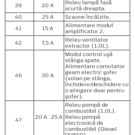
Releu lampă fază
39
20 A
scurtă dreapta.
40
25 A
Scaune încălzite.
Alimentare modul
41
15 A
amplificator 2.
Releu ventilator
42
7,5 A
extractor (1.0L).
Modul control uşă
stânga spate.
Alimentare comutator
geam electric şofer
46
30 A
(volan pe stânga,
închidere/deschidere cu
o atingere doar pentru
şofer).
Releu pompă de
combustibil (1.0L).
20 A 25 A
Releu pompă
47
electronică de
combustibil (Diesel