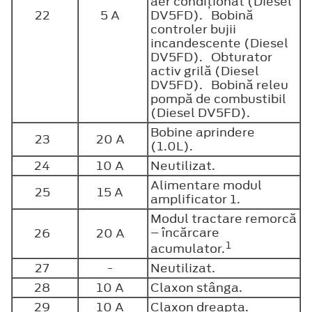
aer condiţionat (Diesel
22
5 A
DV5FD). Bobină
controler bujii
incandescente (Diesel
DV5FD). Obturator
activ grilă (Diesel
DV5FD). Bobină releu
pompă de combustibil
(Diesel DV5FD).
Bobine aprindere
23
20 A
(1.0L).
24
10 A
Neutilizat.
Alimentare modul
25
15 A
amplificator 1.
Modul tractare remorcă
– încărcare
26
20 A
1
acumulator.
27
-
Neutilizat.
28
10 A
Claxon stânga.
29
10 A
Claxon dreapta.