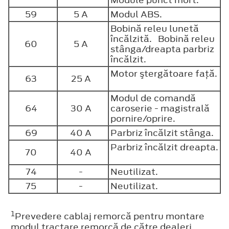
Module punct mort.
59
5 A
Modul ABS.
Bobină releu lunetă
încălzită. Bobină releu
60
5 A
stânga/dreapta parbriz
încălzit.
Motor ştergătoare faţă.
63
25 A
Modul de comandă
64
30 A
caroserie - magistrală
pornire/oprire.
69
40 A
Parbriz încălzit stânga.
Parbriz încălzit dreapta.
70
40 A
74
-
Neutilizat.
75
-
Neutilizat.
1
Prevedere cablaj remorcă pentru montare
modul tractare remorcă de către dealeri