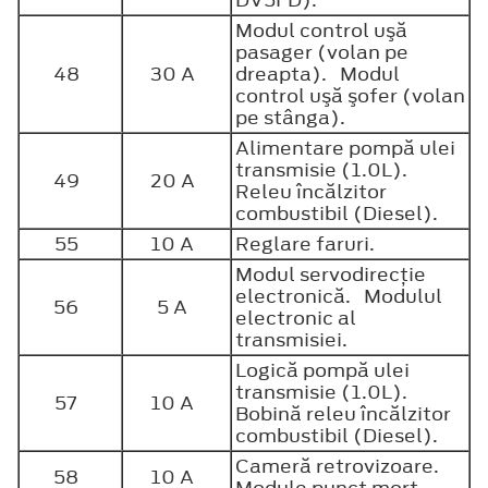
DV5FD).
Modul control uşă
pasager (volan pe
48
30 A
dreapta). Modul
control uşă şofer (volan
pe stânga).
Alimentare pompă ulei
transmisie (1.0L).
49
20 A
Releu încălzitor
combustibil (Diesel).
55
10 A
Reglare faruri.
Modul servodirecţie
electronică. Modulul
56
5 A
electronic al
transmisiei.
Logică pompă ulei
transmisie (1.0L).
57
10 A
Bobină releu încălzitor
combustibil (Diesel).
Cameră retrovizoare.
58
10 A