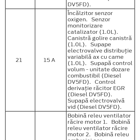
DV5FD).
Încălzitor senzor
oxigen. Senzor
monitorizare
catalizator (1.0L).
Canistră golire canistră
(1.0L). Supape
electrovalve distribuţie
variabilă ax cu came
21
15 A
(1.0L). Supapă control
volum - unitate dozare
combustibil (Diesel
DV5FD). Control
derivaţie răcitor EGR
(Diesel DV5FD).
Supapă electrovalvă
vid (Diesel DV5FD).
Bobină releu ventilator
răcire motor 1. Bobină
releu ventilator răcire
motor 2. Bobină releu