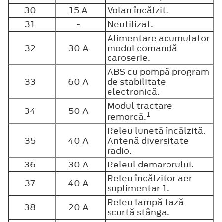
30
15 A
Volan încălzit.
31
-
Neutilizat.
Alimentare acumulator
32
30 A
modul comandă
caroserie.
ABS cu pompă program
33
60 A
de stabilitate
electronică.
Modul tractare
34
50 A
1
remorcă.
Releu lunetă încălzită.
35
40 A
Antenă diversitate
radio.
36
30 A
Releul demarorului.
Releu încălzitor aer
37
40 A
suplimentar 1.
Releu lampă fază
38
20 A
scurtă stânga.