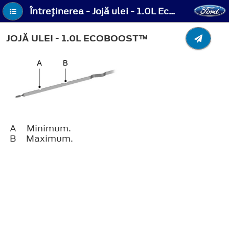
Întreţinerea - Jojă ulei - 1.0L EcoBoost™
JOJĂ ULEI - 1.0L ECOBOOST™
A
Minimum.
B
Maximum.