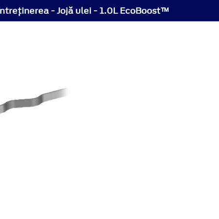
Întreţinerea - Jojă ulei - 1.0L EcoBoost™