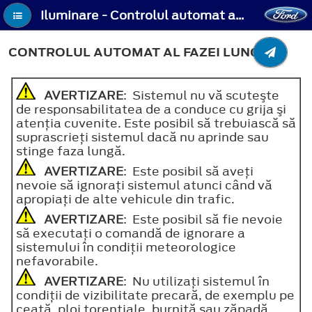
Iluminare - Controlul automat al fazei lungi
CONTROLUL AUTOMAT AL FAZEI LUNGI
AVERTIZARE
: Sistemul nu vă scuteşte
de responsabilitatea de a conduce cu grija şi
atenţia cuvenite. Este posibil să trebuiască să
suprascrieţi sistemul dacă nu aprinde sau
stinge faza lungă.
AVERTIZARE
: Este posibil să aveţi
nevoie să ignoraţi sistemul atunci când vă
apropiaţi de alte vehicule din trafic.
AVERTIZARE
: Este posibil să fie nevoie
să executaţi o comandă de ignorare a
sistemului în condiţii meteorologice
nefavorabile.
AVERTIZARE
: Nu utilizaţi sistemul în
condiţii de vizibilitate precară, de exemplu pe
ceaţă, ploi torenţiale, burniţă sau zăpadă.