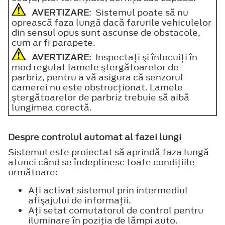
AVERTIZARE
: Sistemul poate să nu
oprească faza lungă dacă farurile vehiculelor
din sensul opus sunt ascunse de obstacole,
cum ar fi parapete.
AVERTIZARE
: Inspectaţi şi înlocuiţi în
mod regulat lamele ştergătoarelor de
parbriz, pentru a vă asigura că senzorul
camerei nu este obstrucţionat. Lamele
ştergătoarelor de parbriz trebuie să aibă
lungimea corectă.
Despre controlul automat al fazei lungi
Sistemul este proiectat să aprindă faza lungă
atunci când se îndeplinesc toate condiţiile
următoare:
Aţi activat sistemul prin intermediul
afişajului de informaţii.
Aţi setat comutatorul de control pentru
iluminare în poziţia de lămpi auto.