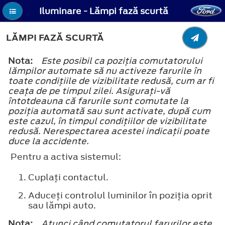
Iluminare - Lămpi fază scurtă
LĂMPI FAZĂ SCURTĂ
Nota:
Este posibil ca poziţia comutatorului
lămpilor automate să nu activeze farurile în
toate condiţiile de vizibilitate redusă, cum ar fi
ceaţa de pe timpul zilei. Asiguraţi-vă
întotdeauna că farurile sunt comutate la
poziţia automată sau sunt activate, după cum
este cazul, în timpul condiţiilor de vizibilitate
redusă. Nerespectarea acestei indicaţii poate
duce la accidente.
Pentru a activa sistemul:
Cuplaţi contactul.
Aduceţi controlul luminilor în poziţia oprit
sau lămpi auto.
Nota:
Atunci când comutatorul farurilor este