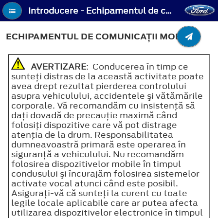
Introducere - Echipamentul de comunicaţii mobile
ECHIPAMENTUL DE COMUNICAŢII MOBILE
AVERTIZARE
: Conducerea în timp ce
sunteţi distras de la această activitate poate
avea drept rezultat pierderea controlului
asupra vehiculului, accidentele şi vătămările
corporale. Vă recomandăm cu insistenţă să
daţi dovadă de precauţie maximă când
folosiţi dispozitive care vă pot distrage
atenţia de la drum. Responsabilitatea
dumneavoastră primară este operarea în
siguranţă a vehiculului. Nu recomandăm
folosirea dispozitivelor mobile în timpul
condusului şi încurajăm folosirea sistemelor
activate vocal atunci când este posibil.
Asiguraţi-vă că sunteţi la curent cu toate
legile locale aplicabile care ar putea afecta
utilizarea dispozitivelor electronice în timpul