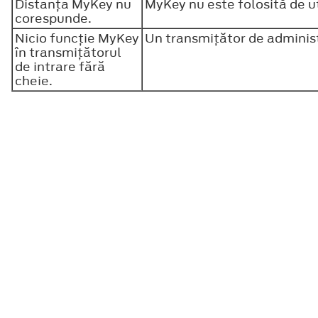
Distanţa MyKey nu
MyKey nu este folosită de u
corespunde.
Nicio funcţie MyKey
Un transmiţător de administ
în transmiţătorul
de intrare fără
cheie.