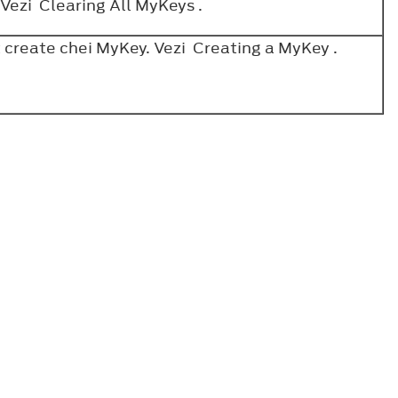
. Vezi Clearing All MyKeys .
t create chei MyKey. Vezi Creating a MyKey .