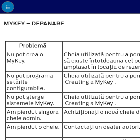
MYKEY – DEPANARE
Problemă
Nu pot crea o
Cheia utilizată pentru a por
MyKey.
să existe întotdeauna cel pu
amplasat în locaţia de rez
Nu pot programa
Cheia utilizată pentru a po
setările
Creating a MyKey .
configurabile.
Nu pot şterge
Cheia utilizată pentru a po
sistemele MyKey.
Creating a MyKey .
Am pierdut singura
Achiziţionaţi o nouă cheie d
cheie admin.
Am pierdut o cheie.
Contactaţi un dealer autor