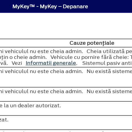
MyKey™ - MyKey – Depanare
Cauze potenţiale
ni vehiculul nu este cheia admin. Cheia utilizată pe
ţin o cheie admin. Vehicule cu pornire fără cheie: T
ervă. Vezi
Informatii generale
. Sistemul pasiv anti
rni vehiculul nu este cheia admin. Nu există sistem
rni vehiculul nu este cheia admin. Nu există sistem
e la un dealer autorizat.
izat.