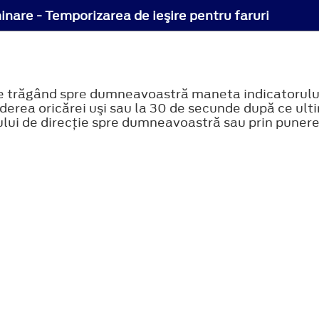
inare - Temporizarea de ieşire pentru faruri
le trăgând spre dumneavoastră maneta indicatorului d
derea oricărei uşi sau la 30 de secunde după ce ulti
ului de direcţie spre dumneavoastră sau prin punere