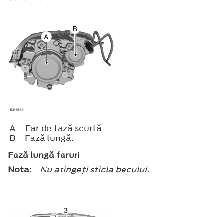
A
Far de fază scurtă
B
Fază lungă.
Fază lungă faruri
Nota:
Nu atingeţi sticla becului.