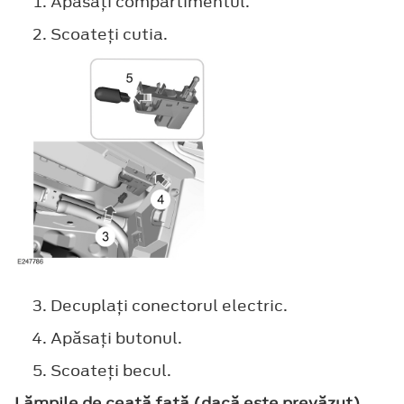
Apăsaţi compartimentul.
Scoateţi cutia.
Decuplaţi conectorul electric.
Apăsaţi butonul.
Scoateţi becul.
Lămpile de ceaţă faţă (dacă este prevăzut)