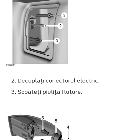
Decuplaţi conectorul electric.
Scoateţi piuliţa fluture.