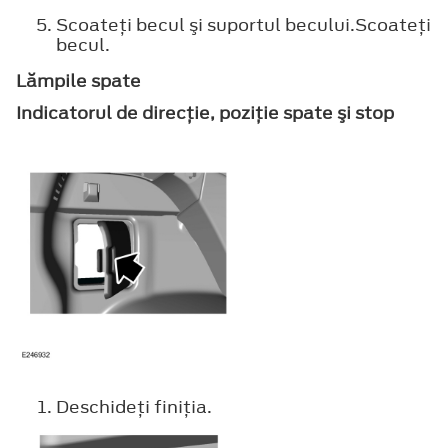
Scoateţi becul şi suportul becului.Scoateţi
becul.
Lămpile spate
Indicatorul de direcţie, poziţie spate şi stop
Deschideţi finiţia.