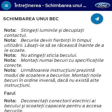
Întreţinerea - Schimbarea unui bec
SCHIMBAREA UNUI BEC
Nota:
Stingeţi luminile şi decuplaţi
contactul.
Nota:
Becurile devin fierbinţi în timpul
utilizării. Lăsaţi-le să se răcească înainte de a
le scoate.
Nota:
Nu atingeţi sticla becului.
Nota:
Montaţi numai becuri cu specificaţiile
corecte.
Nota:
Următoarele instrucţiuni prezintă
modul de scoatere a becurilor. Montaţi noile
becuri în ordine inversă, dacă nu există alte
instrucţiuni.
Farul
Nota:
Deconectaţi conectorii electrici ai
becului şi scoateţi capacele pentru a accesa
becurile.