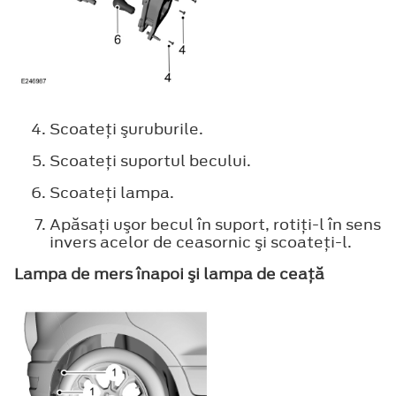
Scoateţi şuruburile.
Scoateţi suportul becului.
Scoateţi lampa.
Apăsaţi uşor becul în suport, rotiţi-l în sens
invers acelor de ceasornic şi scoateţi-l.
Lampa de mers înapoi şi lampa de ceaţă