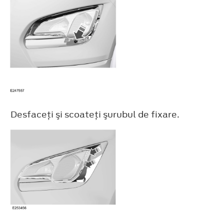
Desfaceţi şi scoateţi şurubul de fixare.