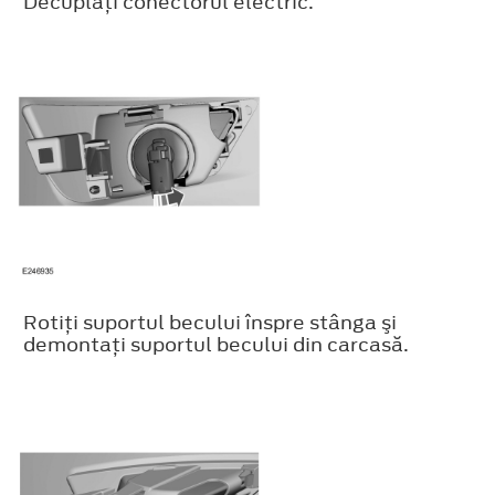
Decuplaţi conectorul electric.
Rotiţi suportul becului înspre stânga şi
demontaţi suportul becului din carcasă.