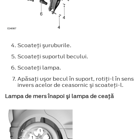
Scoateţi şuruburile.
Scoateţi suportul becului.
Scoateţi lampa.
Apăsaţi uşor becul în suport, rotiţi-l în sens
invers acelor de ceasornic şi scoateţi-l.
Lampa de mers înapoi şi lampa de ceaţă