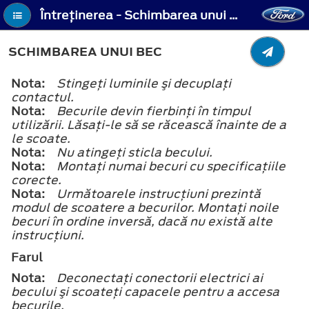
Întreţinerea - Schimbarea unui bec
SCHIMBAREA UNUI BEC
Nota:
Stingeţi luminile şi decuplaţi
contactul.
Nota:
Becurile devin fierbinţi în timpul
utilizării. Lăsaţi-le să se răcească înainte de a
le scoate.
Nota:
Nu atingeţi sticla becului.
Nota:
Montaţi numai becuri cu specificaţiile
corecte.
Nota:
Următoarele instrucţiuni prezintă
modul de scoatere a becurilor. Montaţi noile
becuri în ordine inversă, dacă nu există alte
instrucţiuni.
Farul
Nota:
Deconectaţi conectorii electrici ai
becului şi scoateţi capacele pentru a accesa
becurile.