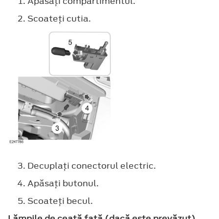
Apăsaţi compartimentul.
Scoateţi cutia.
Decuplaţi conectorul electric.
Apăsaţi butonul.
Scoateţi becul.
Lămpile de ceaţă faţă (dacă este prevăzut)