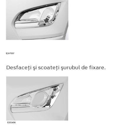
Desfaceţi şi scoateţi şurubul de fixare.