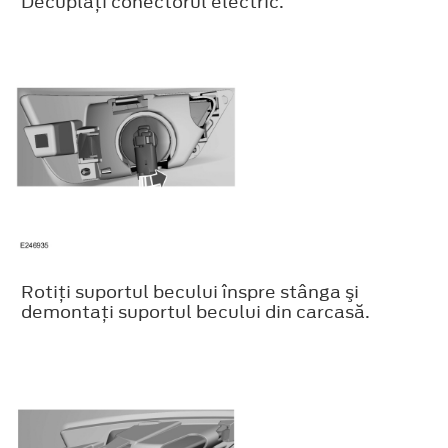
Decuplaţi conectorul electric.
Rotiţi suportul becului înspre stânga şi
demontaţi suportul becului din carcasă.