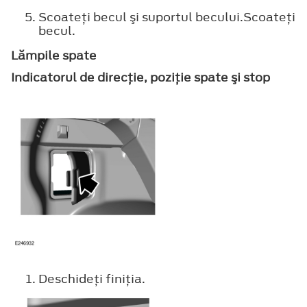
Scoateţi becul şi suportul becului.Scoateţi
becul.
Lămpile spate
Indicatorul de direcţie, poziţie spate şi stop
Deschideţi finiţia.