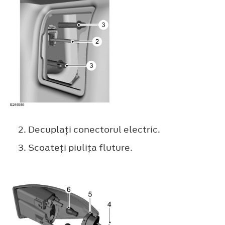
Decuplaţi conectorul electric.
Scoateţi piuliţa fluture.