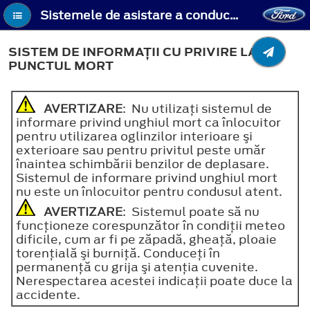
Sistemele de asistare a conducerii - Sistem de informaţii cu privire la punctul mort
SISTEM DE INFORMAŢII CU PRIVIRE LA
PUNCTUL MORT
AVERTIZARE
: Nu utilizaţi sistemul de
informare privind unghiul mort ca înlocuitor
pentru utilizarea oglinzilor interioare şi
exterioare sau pentru privitul peste umăr
înaintea schimbării benzilor de deplasare.
Sistemul de informare privind unghiul mort
nu este un înlocuitor pentru condusul atent.
AVERTIZARE
: Sistemul poate să nu
funcţioneze corespunzător în condiţii meteo
dificile, cum ar fi pe zăpadă, gheaţă, ploaie
torenţială şi burniţă. Conduceţi în
permanenţă cu grija şi atenţia cuvenite.
Nerespectarea acestei indicaţii poate duce la
accidente.