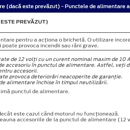
 ESTE PREVĂZUT)
entare pentru a acţiona o brichetă. O utilizare inc
i poate provoca incendii sau răni grave.
arate de 12 volţi cu un curent nominal maxim de 10 A
e accesoriu în punctul de alimentare. Astfel, veţi de
ntru accesorii.
ate provoca deteriorări neacoperite de garanţie.
 alimentare închise în timpul neutilizării.
ximă punctul de alimentare.
 decât este cazul când motorul nu funcţionează.
auna accesoriile de la punctul de alimentare (12 vo