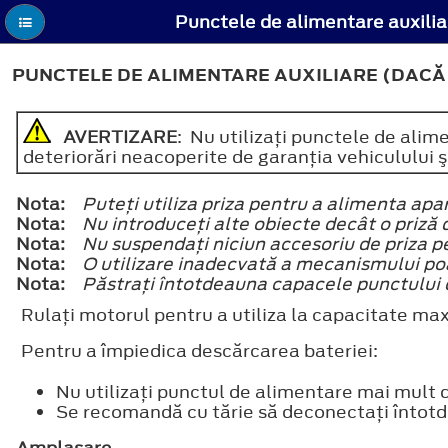
PUNCTELE DE ALIMENTARE AUXILIARE (DACĂ
AVERTIZARE
: Nu utilizaţi punctele de alim
deteriorări neacoperite de garanţia vehiculului ş
Nota:
Puteţi utiliza priza pentru a alimenta ap
Nota:
Nu introduceţi alte obiecte decât o priză d
Nota:
Nu suspendaţi niciun accesoriu de priza pe
Nota:
O utilizare inadecvată a mecanismului po
Nota:
Păstraţi întotdeauna capacele punctului de
Rulaţi motorul pentru a utiliza la capacitate ma
Pentru a împiedica descărcarea bateriei:
Nu utilizaţi punctul de alimentare mai mult
Se recomandă cu tărie să deconectaţi întotde
Amplasare