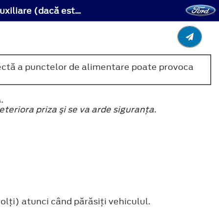
Punctele de alimentare auxiliare (dacă este prevăzut) - Punctele de alimentare auxiliare (dacă este prevăzut)
orectă a punctelor de alimentare poate provoca
.
teriora priza şi se va arde siguranţa.
lţi) atunci când părăsiţi vehiculul.