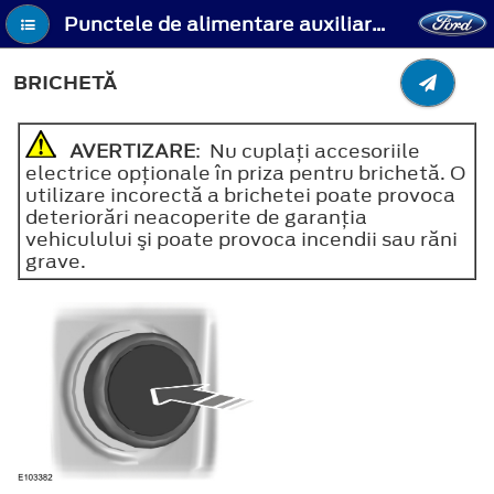
Punctele de alimentare auxiliare (dacă este prevăzut) - Brichetă
BRICHETĂ
AVERTIZARE
: Nu cuplaţi accesoriile
electrice opţionale în priza pentru brichetă. O
utilizare incorectă a brichetei poate provoca
deteriorări neacoperite de garanţia
vehiculului şi poate provoca incendii sau răni
grave.