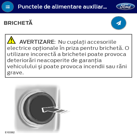
Punctele de alimentare auxiliare (dacă este prevăzut) - Brichetă
BRICHETĂ
AVERTIZARE
: Nu cuplaţi accesoriile
electrice opţionale în priza pentru brichetă. O
utilizare incorectă a brichetei poate provoca
deteriorări neacoperite de garanţia
vehiculului şi poate provoca incendii sau răni
grave.