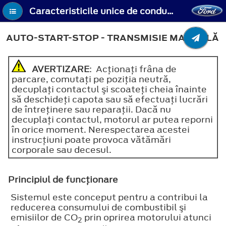
Caracteristicile unice de conducere - Auto-Start-Stop - Transmisie manuală
AUTO-START-STOP - TRANSMISIE MANUALĂ
AVERTIZARE
: Acţionaţi frâna de
parcare, comutaţi pe poziţia neutră,
decuplaţi contactul şi scoateţi cheia înainte
să deschideţi capota sau să efectuaţi lucrări
de întreţinere sau reparaţii. Dacă nu
decuplaţi contactul, motorul ar putea reporni
în orice moment. Nerespectarea acestei
instrucţiuni poate provoca vătămări
corporale sau decesul.
Principiul de funcţionare
Sistemul este conceput pentru a contribui la
reducerea consumului de combustibil şi
emisiilor de CO
prin oprirea motorului atunci
2