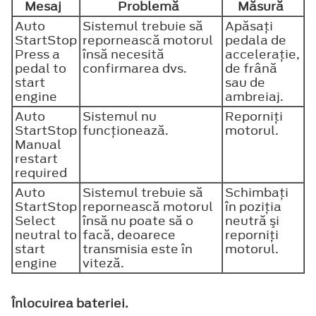
Mesaj
Problemă
Măsură
Auto
Sistemul trebuie să
Apăsaţi
StartStop
repornească motorul
pedala de
Press a
însă necesită
acceleraţie,
pedal to
confirmarea dvs.
de frână
start
sau de
engine
ambreiaj.
Auto
Sistemul nu
Reporniţi
StartStop
funcţionează.
motorul.
Manual
restart
required
Auto
Sistemul trebuie să
Schimbaţi
StartStop
repornească motorul
în poziţia
Select
însă nu poate să o
neutră şi
neutral to
facă, deoarece
reporniţi
start
transmisia este în
motorul.
engine
viteză.
Înlocuirea bateriei.