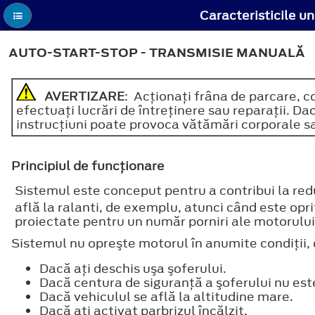
Caracteristicile u
AUTO-START-STOP - TRANSMISIE MANUALĂ
AVERTIZARE
: Acţionaţi frâna de parcare, c
efectuaţi lucrări de întreţinere sau reparaţii. 
instrucţiuni poate provoca vătămări corporale s
Principiul de funcţionare
Sistemul este conceput pentru a contribui la red
află la ralanti, de exemplu, atunci când este op
proiectate pentru un număr porniri ale motorului
Sistemul nu opreşte motorul în anumite condiţii,
Dacă aţi deschis uşa şoferului.
Dacă centura de siguranţă a şoferului nu est
Dacă vehiculul se află la altitudine mare.
Dacă aţi activat parbrizul încălzit.