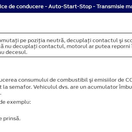
nice de conducere - Auto-Start-Stop - Transmisie 
omutaţi pe poziţia neutră, decuplaţi contactul şi sc
Dacă nu decuplaţi contactul, motorul ar putea repor
au decesul.
ucerea consumului de combustibil şi emisiilor de C
rit la semafor. Vehiculul dvs. are un acumulator îmb
.
 de exemplu:
e prinsă.