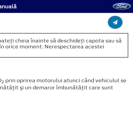
manuală
oateţi cheia înainte să deschideţi capota sau să
ni în orice moment. Nerespectarea acestei
O
prin oprirea motorului atunci când vehiculul se
2
unătăţit şi un demaror îmbunătăţit care sunt