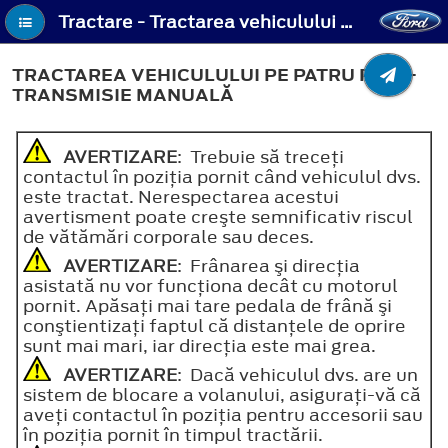
Tractare - Tractarea vehiculului pe patru roţi - Transmisie manuală
TRACTAREA VEHICULULUI PE PATRU ROŢI -
TRANSMISIE MANUALĂ
AVERTIZARE
: Trebuie să treceţi
contactul în poziţia pornit când vehiculul dvs.
este tractat. Nerespectarea acestui
avertisment poate creşte semnificativ riscul
de vătămări corporale sau deces.
AVERTIZARE
: Frânarea şi direcţia
asistată nu vor funcţiona decât cu motorul
pornit. Apăsaţi mai tare pedala de frână şi
conştientizaţi faptul că distanţele de oprire
sunt mai mari, iar direcţia este mai grea.
AVERTIZARE
: Dacă vehiculul dvs. are un
sistem de blocare a volanului, asiguraţi-vă că
aveţi contactul în poziţia pentru accesorii sau
în poziţia pornit în timpul tractării.