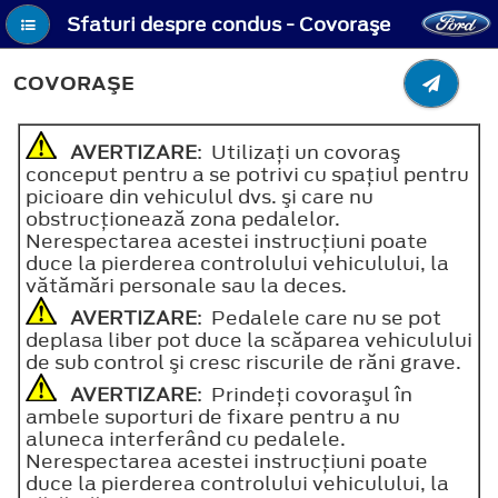
Sfaturi despre condus - Covoraşe
COVORAŞE
AVERTIZARE
: Utilizaţi un covoraş
conceput pentru a se potrivi cu spaţiul pentru
picioare din vehiculul dvs. şi care nu
obstrucţionează zona pedalelor.
Nerespectarea acestei instrucţiuni poate
duce la pierderea controlului vehiculului, la
vătămări personale sau la deces.
AVERTIZARE
: Pedalele care nu se pot
deplasa liber pot duce la scăparea vehiculului
de sub control şi cresc riscurile de răni grave.
AVERTIZARE
: Prindeţi covoraşul în
ambele suporturi de fixare pentru a nu
aluneca interferând cu pedalele.
Nerespectarea acestei instrucţiuni poate
duce la pierderea controlului vehiculului, la