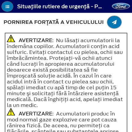
Situaţiile rutiere de urgenţă - Pornirea forţată a vehiculului
PORNIREA FORŢATĂ A VEHICULULUI
AVERTIZARE
: Nu lăsaţi acumulatorii la
îndemâna copiilor. Acumulatorii conţin acid
sulfuric. Evitaţi contactul cu pielea, ochii sau
îmbrăcămintea. Protejaţi-vă ochii atunci
când lucraţi în apropierea acumulatorului
deoarece există posibilitatea să fie
împroşcată soluţie acidă. În cazul în care
acidul intră în contact cu pielea sau ochii,
spălaţi imediat cu apă timp de cel puţin 15
minute şi solicitaţi fără întârziere asistenţă
medicală. Dacă înghiţiţi acid, apelaţi imediat
la un medic.
AVERTIZARE
: Acumulatorii produc în
mod normal gaze explozive care pot cauza
rănirea fizică. De aceea, nu permiteţi ca
flăcările, scânteile sau substanţele aprinse