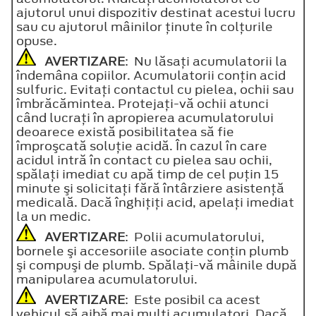
ajutorul unui dispozitiv destinat acestui lucru
sau cu ajutorul mâinilor ţinute în colţurile
opuse.
AVERTIZARE
: Nu lăsaţi acumulatorii la
îndemâna copiilor. Acumulatorii conţin acid
sulfuric. Evitaţi contactul cu pielea, ochii sau
îmbrăcămintea. Protejaţi-vă ochii atunci
când lucraţi în apropierea acumulatorului
deoarece există posibilitatea să fie
împroşcată soluţie acidă. În cazul în care
acidul intră în contact cu pielea sau ochii,
spălaţi imediat cu apă timp de cel puţin 15
minute şi solicitaţi fără întârziere asistenţă
medicală. Dacă înghiţiţi acid, apelaţi imediat
la un medic.
AVERTIZARE
: Polii acumulatorului,
bornele şi accesoriile asociate conţin plumb
şi compuşi de plumb. Spălaţi-vă mâinile după
manipularea acumulatorului.
AVERTIZARE
: Este posibil ca acest
vehicul să aibă mai mulţi acumulatori. Dacă