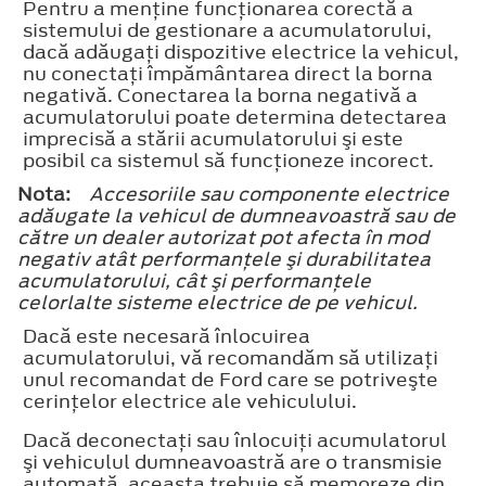
Pentru a menţine funcţionarea corectă a
sistemului de gestionare a acumulatorului,
dacă adăugaţi dispozitive electrice la vehicul,
nu conectaţi împământarea direct la borna
negativă. Conectarea la borna negativă a
acumulatorului poate determina detectarea
imprecisă a stării acumulatorului şi este
posibil ca sistemul să funcţioneze incorect.
Nota:
Accesoriile sau componente electrice
adăugate la vehicul de dumneavoastră sau de
către un dealer autorizat pot afecta în mod
negativ atât performanţele şi durabilitatea
acumulatorului, cât şi performanţele
celorlalte sisteme electrice de pe vehicul.
Dacă este necesară înlocuirea
acumulatorului, vă recomandăm să utilizaţi
unul recomandat de Ford care se potriveşte
cerinţelor electrice ale vehiculului.
Dacă deconectaţi sau înlocuiţi acumulatorul
şi vehiculul dumneavoastră are o transmisie
automată, aceasta trebuie să memoreze din