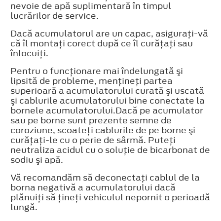
nevoie de apă suplimentară în timpul
lucrărilor de service.
Dacă acumulatorul are un capac, asiguraţi-vă
că îl montaţi corect după ce îl curăţaţi sau
înlocuiţi.
Pentru o funcţionare mai îndelungată şi
lipsită de probleme, menţineţi partea
superioară a acumulatorului curată şi uscată
şi cablurile acumulatorului bine conectate la
bornele acumulatorului.Dacă pe acumulator
sau pe borne sunt prezente semne de
coroziune, scoateţi cablurile de pe borne şi
curăţaţi-le cu o perie de sârmă. Puteţi
neutraliza acidul cu o soluţie de bicarbonat de
sodiu şi apă.
Vă recomandăm să deconectaţi cablul de la
borna negativă a acumulatorului dacă
plănuiţi să ţineţi vehiculul nepornit o perioadă
lungă.