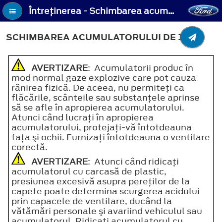
Întreţinerea - Schimbarea acumulatorului de 12 V
SCHIMBAREA ACUMULATORULUI DE 12 V
AVERTIZARE
: Acumulatorii produc în
mod normal gaze explozive care pot cauza
rănirea fizică. De aceea, nu permiteţi ca
flăcările, scânteile sau substanţele aprinse
să se afle în apropierea acumulatorului.
Atunci când lucraţi în apropierea
acumulatorului, protejaţi-vă întotdeauna
faţa şi ochii. Furnizaţi întotdeauna o ventilare
corectă.
AVERTIZARE
: Atunci când ridicaţi
acumulatorul cu carcasă de plastic,
presiunea excesivă asupra pereţilor de la
capete poate determina scurgerea acidului
prin capacele de ventilare, ducând la
vătămări personale şi avariind vehiculul sau
acumulatorul. Ridicaţi acumulatorul cu