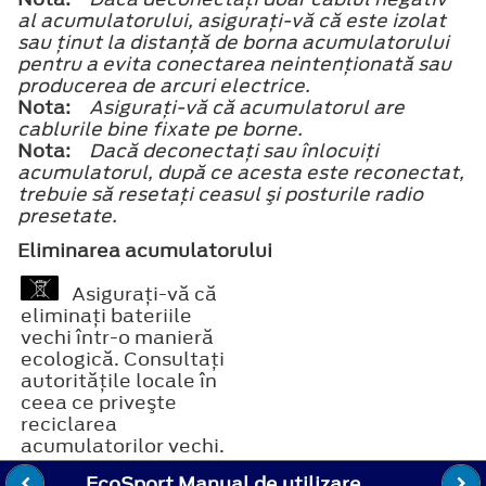
al acumulatorului, asiguraţi-vă că este izolat
sau ţinut la distanţă de borna acumulatorului
pentru a evita conectarea neintenţionată sau
producerea de arcuri electrice.
Nota:
Asiguraţi-vă că acumulatorul are
cablurile bine fixate pe borne.
Nota:
Dacă deconectaţi sau înlocuiţi
acumulatorul, după ce acesta este reconectat,
trebuie să resetaţi ceasul şi posturile radio
presetate.
Eliminarea acumulatorului
Asiguraţi-vă că
eliminaţi bateriile
vechi într-o manieră
ecologică. Consultaţi
autorităţile locale în
ceea ce priveşte
reciclarea
acumulatorilor vechi.
EcoSport Manual de utilizare