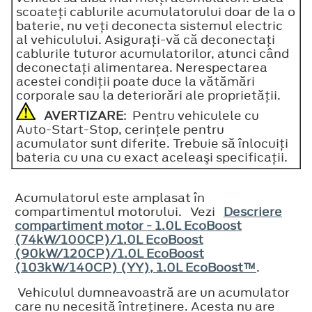
scoateţi cablurile acumulatorului doar de la o
baterie, nu veţi deconecta sistemul electric
al vehiculului. Asiguraţi-vă că deconectaţi
cablurile tuturor acumulatorilor, atunci când
deconectaţi alimentarea. Nerespectarea
acestei condiţii poate duce la vătămări
corporale sau la deteriorări ale proprietăţii.
AVERTIZARE
: Pentru vehiculele cu
Auto-Start-Stop, cerinţele pentru
acumulator sunt diferite. Trebuie să înlocuiţi
bateria cu una cu exact aceleaşi specificaţii.
Acumulatorul este amplasat în
compartimentul motorului. Vezi
Descriere
compartiment motor - 1.0L EcoBoost
(74kW/100CP)/1.0L EcoBoost
(90kW/120CP)/1.0L EcoBoost
(103kW/140CP) (YY), 1.0L EcoBoost™
.
Vehiculul dumneavoastră are un acumulator
care nu necesită întreţinere. Acesta nu are