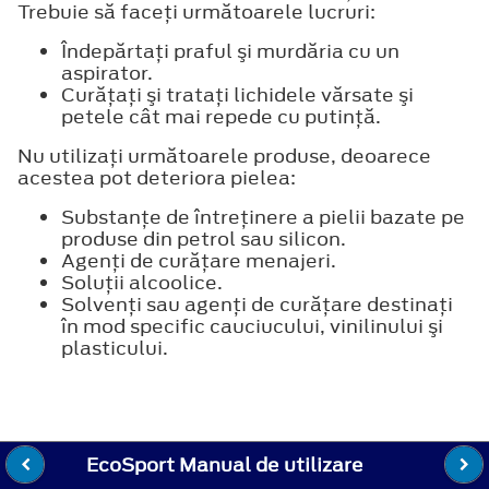
Trebuie să faceţi următoarele lucruri:
Îndepărtaţi praful şi murdăria cu un
aspirator.
Curăţaţi şi trataţi lichidele vărsate şi
petele cât mai repede cu putinţă.
Nu utilizaţi următoarele produse, deoarece
acestea pot deteriora pielea:
Substanţe de întreţinere a pielii bazate pe
produse din petrol sau silicon.
Agenţi de curăţare menajeri.
Soluţii alcoolice.
Solvenţi sau agenţi de curăţare destinaţi
în mod specific cauciucului, vinilinului şi
plasticului.
EcoSport Manual de utilizare