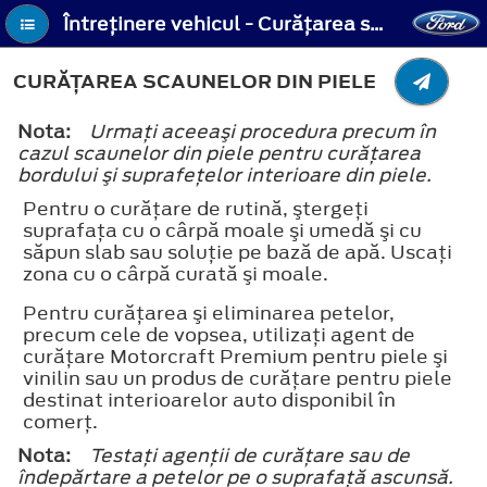
Întreţinere vehicul - Curăţarea scaunelor din piele
CURĂŢAREA SCAUNELOR DIN PIELE
Nota:
Urmaţi aceeaşi procedura precum în
cazul scaunelor din piele pentru curăţarea
bordului şi suprafeţelor interioare din piele.
Pentru o curăţare de rutină, ştergeţi
suprafaţa cu o cârpă moale şi umedă şi cu
săpun slab sau soluţie pe bază de apă. Uscaţi
zona cu o cârpă curată şi moale.
Pentru curăţarea şi eliminarea petelor,
precum cele de vopsea, utilizaţi agent de
curăţare Motorcraft Premium pentru piele şi
vinilin sau un produs de curăţare pentru piele
destinat interioarelor auto disponibil în
comerţ.
Nota:
Testaţi agenţii de curăţare sau de
îndepărtare a petelor pe o suprafaţă ascunsă.