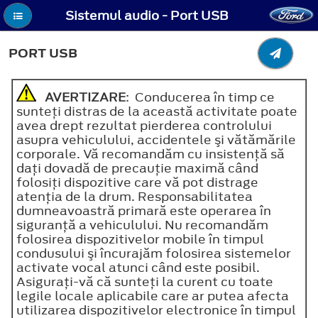
Sistemul audio - Port USB
PORT USB
AVERTIZARE
: Conducerea în timp ce
sunteţi distras de la această activitate poate
avea drept rezultat pierderea controlului
asupra vehiculului, accidentele şi vătămările
corporale. Vă recomandăm cu insistenţă să
daţi dovadă de precauţie maximă când
folosiţi dispozitive care vă pot distrage
atenţia de la drum. Responsabilitatea
dumneavoastră primară este operarea în
siguranţă a vehiculului. Nu recomandăm
folosirea dispozitivelor mobile în timpul
condusului şi încurajăm folosirea sistemelor
activate vocal atunci când este posibil.
Asiguraţi-vă că sunteţi la curent cu toate
legile locale aplicabile care ar putea afecta
utilizarea dispozitivelor electronice în timpul