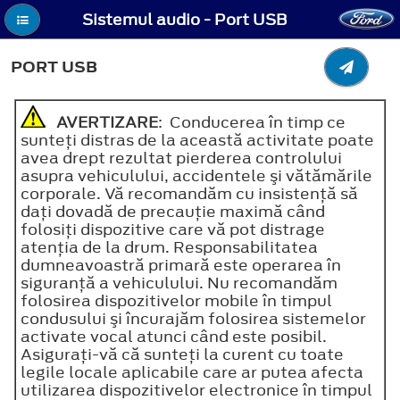
Sistemul audio - Port USB
PORT USB
AVERTIZARE
: Conducerea în timp ce
sunteţi distras de la această activitate poate
avea drept rezultat pierderea controlului
asupra vehiculului, accidentele şi vătămările
corporale. Vă recomandăm cu insistenţă să
daţi dovadă de precauţie maximă când
folosiţi dispozitive care vă pot distrage
atenţia de la drum. Responsabilitatea
dumneavoastră primară este operarea în
siguranţă a vehiculului. Nu recomandăm
folosirea dispozitivelor mobile în timpul
condusului şi încurajăm folosirea sistemelor
activate vocal atunci când este posibil.
Asiguraţi-vă că sunteţi la curent cu toate
legile locale aplicabile care ar putea afecta
utilizarea dispozitivelor electronice în timpul