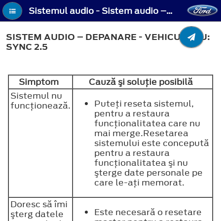
Sistemul audio - Sistem audio – Depanare - Vehicule cu: SYNC 2.5
SISTEM AUDIO – DEPANARE - VEHICULE CU:
SYNC 2.5
Simptom
Cauză şi soluţie posibilă
Sistemul nu
Puteţi reseta sistemul,
funcţionează.
pentru a restaura
funcţionalitatea care nu
mai merge.Resetarea
sistemului este concepută
pentru a restaura
funcţionalitatea şi nu
şterge date personale pe
care le-aţi memorat.
Doresc să îmi
Este necesară o resetare
şterg datele