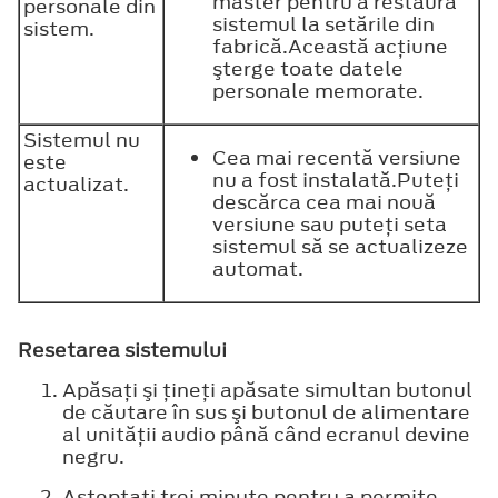
master pentru a restaura
personale din
sistemul la setările din
sistem.
fabrică.Această acţiune
şterge toate datele
personale memorate.
Sistemul nu
Cea mai recentă versiune
este
nu a fost instalată.Puteţi
actualizat.
descărca cea mai nouă
versiune sau puteţi seta
sistemul să se actualizeze
automat.
Resetarea sistemului
Apăsaţi şi ţineţi apăsate simultan butonul
de căutare în sus şi butonul de alimentare
al unităţii audio până când ecranul devine
negru.
Aşteptaţi trei minute pentru a permite