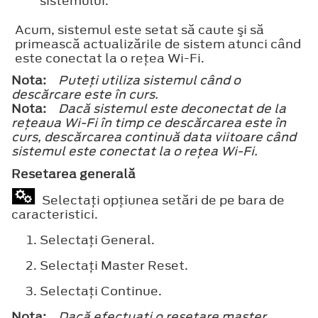
sistemului.
Acum, sistemul este setat să caute şi să
primească actualizările de sistem atunci când
este conectat la o reţea Wi-Fi.
Nota:
Puteţi utiliza sistemul când o
descărcare este în curs.
Nota:
Dacă sistemul este deconectat de la
reţeaua Wi-Fi în timp ce descărcarea este în
curs, descărcarea continuă data viitoare când
sistemul este conectat la o reţea Wi-Fi.
Resetarea generală
Selectaţi opţiunea setări de pe bara de
caracteristici.
Selectaţi
General
.
Selectaţi
Master Reset
.
Selectaţi
Continue
.
Nota:
Dacă efectuaţi o resetare master,