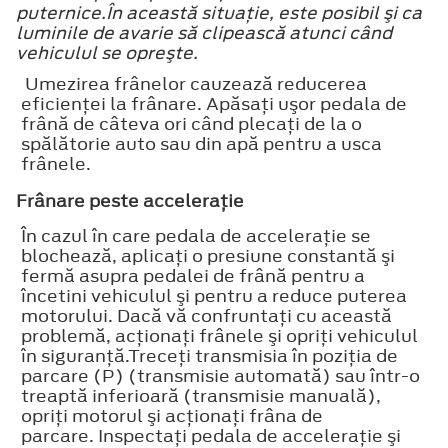
puternice.În această situaţie, este posibil şi ca
luminile de avarie să clipească atunci când
vehiculul se opreşte.
Umezirea frânelor cauzează reducerea
eficienţei la frânare. Apăsaţi uşor pedala de
frână de câteva ori când plecaţi de la o
spălătorie auto sau din apă pentru a usca
frânele.
Frânare peste acceleraţie
În cazul în care pedala de acceleraţie se
blochează, aplicaţi o presiune constantă şi
fermă asupra pedalei de frână pentru a
încetini vehiculul şi pentru a reduce puterea
motorului. Dacă vă confruntaţi cu această
problemă, acţionaţi frânele şi opriţi vehiculul
în siguranţă.Treceţi transmisia în poziţia de
parcare (P) (transmisie automată) sau într-o
treaptă inferioară (transmisie manuală),
opriţi motorul şi acţionaţi frâna de
parcare. Inspectaţi pedala de acceleraţie şi