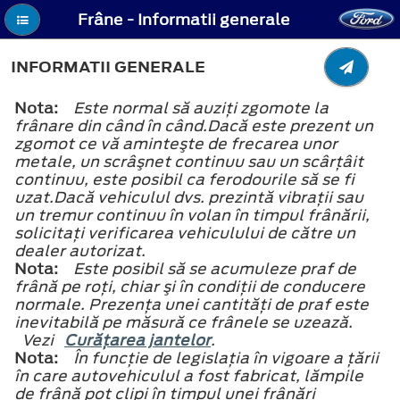
Frâne - Informatii generale
INFORMATII GENERALE
Nota:
Este normal să auziţi zgomote la
frânare din când în când.Dacă este prezent un
zgomot ce vă aminteşte de frecarea unor
metale, un scrâşnet continuu sau un scârţâit
continuu, este posibil ca ferodourile să se fi
uzat.Dacă vehiculul dvs. prezintă vibraţii sau
un tremur continuu în volan în timpul frânării,
solicitaţi verificarea vehiculului de către un
dealer autorizat.
Nota:
Este posibil să se acumuleze praf de
frână pe roţi, chiar şi în condiţii de conducere
normale. Prezenţa unei cantităţi de praf este
inevitabilă pe măsură ce frânele se uzează.
Vezi
Curăţarea jantelor
.
Nota:
În funcţie de legislaţia în vigoare a ţării
în care autovehiculul a fost fabricat, lămpile
de frână pot clipi în timpul unei frânări