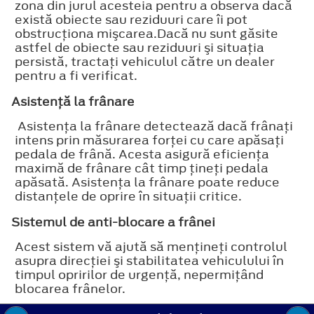
zona din jurul acesteia pentru a observa dacă
există obiecte sau reziduuri care îi pot
obstrucţiona mişcarea.Dacă nu sunt găsite
astfel de obiecte sau reziduuri şi situaţia
persistă, tractaţi vehiculul către un dealer
pentru a fi verificat.
Asistenţă la frânare
Asistenţa la frânare detectează dacă frânaţi
intens prin măsurarea forţei cu care apăsaţi
pedala de frână. Acesta asigură eficienţa
maximă de frânare cât timp ţineţi pedala
apăsată. Asistenţa la frânare poate reduce
distanţele de oprire în situaţii critice.
Sistemul de anti-blocare a frânei
Acest sistem vă ajută să menţineţi controlul
asupra direcţiei şi stabilitatea vehiculului în
timpul opririlor de urgenţă, nepermiţând
blocarea frânelor.