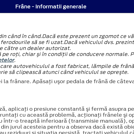
Frâne - Informatii generale
 din când în când.Dacă este prezent un zgomot ce v
ferodourile să se fi uzat.Dacă vehiculul dvs. prezint
de către un dealer autorizat.
pe roţi, chiar şi în condiţii de conducere normale. 
ntelor
.
în care autovehiculul a fost fabricat, lămpile de frână
arie să clipească atunci când vehiculul se opreşte.
la frânare. Apăsaţi uşor pedala de frână de câteva o
ză, aplicaţi o presiune constantă şi fermă asupra ped
ntaţi cu această problemă, acţionaţi frânele şi opri
într-o treaptă inferioară (transmisie manuală), opr
 din jurul acesteia pentru a observa dacă există obie
 reziduuri şi situaţia persistă, tractaţi vehiculul că