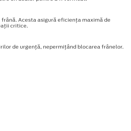
e frână. Acesta asigură eficienţa maximă de
ţii critice.
ririlor de urgenţă, nepermiţând blocarea frânelor.