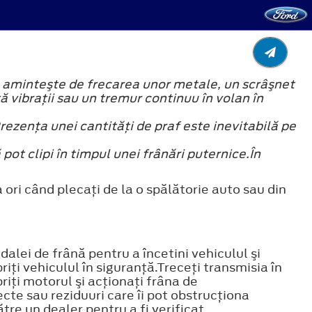
ă aminteşte de frecarea unor metale, un scrâşnet
ă vibraţii sau un tremur continuu în volan în
Prezenţa unei cantităţi de praf este inevitabilă pe
 pot clipi în timpul unei frânări puternice.În
ri când plecaţi de la o spălătorie auto sau din
alei de frână pentru a încetini vehiculul şi
ţi vehiculul în siguranţă.Treceţi transmisia în
iţi motorul şi acţionaţi frâna de
cte sau reziduuri care îi pot obstrucţiona
tre un dealer pentru a fi verificat.