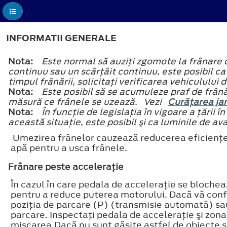
INFORMATII GENERALE
Nota:
Este normal să auziţi zgomote la frânare
continuu sau un scârţâit continuu, este posibil ca 
timpul frânării, solicitaţi verificarea vehiculului 
Nota:
Este posibil să se acumuleze praf de frână 
măsură ce frânele se uzează. Vezi
Curăţarea ja
Nota:
În funcţie de legislaţia în vigoare a ţării 
această situaţie, este posibil şi ca luminile de av
Umezirea frânelor cauzează reducerea eficienţei 
apă pentru a usca frânele.
Frânare peste acceleraţie
În cazul în care pedala de acceleraţie se blochea
pentru a reduce puterea motorului. Dacă vă confru
poziţia de parcare (P) (transmisie automată) sau 
parcare. Inspectaţi pedala de acceleraţie şi zona
mişcarea.Dacă nu sunt găsite astfel de obiecte sau