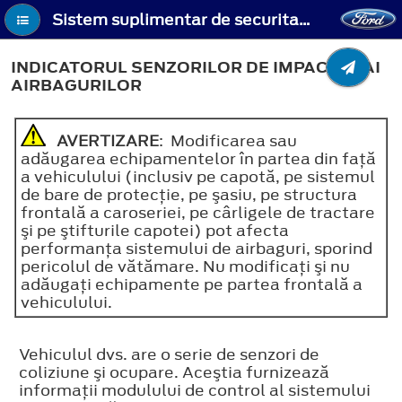
Sistem suplimentar de securitate - Indicatorul senzorilor de impact şi ai airbagurilor
INDICATORUL SENZORILOR DE IMPACT ŞI AI
AIRBAGURILOR
AVERTIZARE
: Modificarea sau
adăugarea echipamentelor în partea din faţă
a vehiculului (inclusiv pe capotă, pe sistemul
de bare de protecţie, pe şasiu, pe structura
frontală a caroseriei, pe cârligele de tractare
şi pe ştifturile capotei) pot afecta
performanţa sistemului de airbaguri, sporind
pericolul de vătămare. Nu modificaţi şi nu
adăugaţi echipamente pe partea frontală a
vehiculului.
Vehiculul dvs. are o serie de senzori de
coliziune şi ocupare. Aceştia furnizează
informaţii modulului de control al sistemului