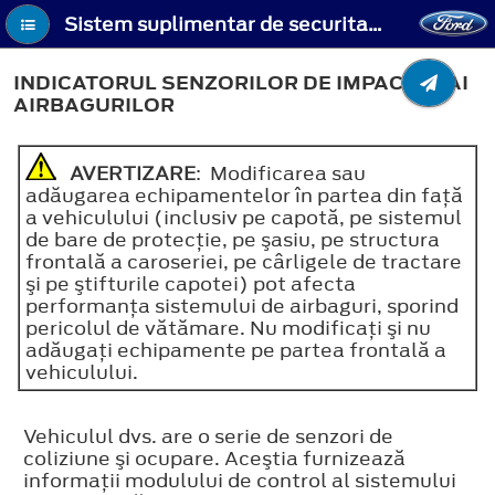
Sistem suplimentar de securitate - Indicatorul senzorilor de impact şi ai airbagurilor
INDICATORUL SENZORILOR DE IMPACT ŞI AI
AIRBAGURILOR
AVERTIZARE
: Modificarea sau
adăugarea echipamentelor în partea din faţă
a vehiculului (inclusiv pe capotă, pe sistemul
de bare de protecţie, pe şasiu, pe structura
frontală a caroseriei, pe cârligele de tractare
şi pe ştifturile capotei) pot afecta
performanţa sistemului de airbaguri, sporind
pericolul de vătămare. Nu modificaţi şi nu
adăugaţi echipamente pe partea frontală a
vehiculului.
Vehiculul dvs. are o serie de senzori de
coliziune şi ocupare. Aceştia furnizează
informaţii modulului de control al sistemului