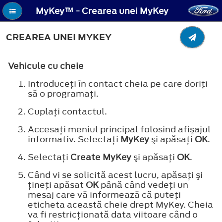
MyKey™ - Crearea unei MyKey
CREAREA UNEI MYKEY
Vehicule cu cheie
Introduceţi în contact cheia pe care doriţi
să o programaţi.
Cuplaţi contactul.
Accesaţi meniul principal folosind afişajul
informativ. Selectaţi
MyKey
şi apăsaţi
OK
.
Selectaţi
Create MyKey
şi apăsaţi
OK
.
Când vi se solicită acest lucru, apăsaţi şi
ţineţi apăsat
OK
până când vedeţi un
mesaj care vă informează că puteţi
eticheta această cheie drept MyKey. Cheia
va fi restricţionată data viitoare când o