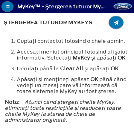
MyKey™ - Ştergerea tuturor MyKeys
ŞTERGEREA TUTUROR MYKEYS
Cuplaţi contactul folosind o cheie admin.
Accesaţi meniul principal folosind afişajul
informativ. Selectaţi
MyKey
şi apăsaţi
OK
.
Derulaţi până la
Clear All
şi apăsaţi
OK
.
Apăsaţi şi menţineţi apăsat
OK
până când
vedeţi un mesaj care vă informează că
toate sistemele MyKey au fost şterse.
Nota:
Atunci când ştergeţi cheile MyKey,
eliminaţi toate restricţiile şi readuceţi toate
cheile MyKey la starea de cheie de
administrator originală.