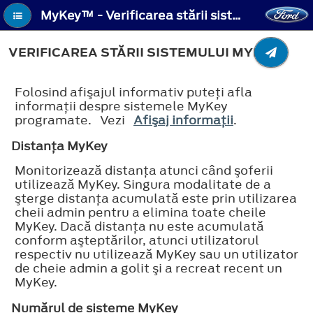
MyKey™ - Verificarea stării sistemului MyKey
VERIFICAREA STĂRII SISTEMULUI MYKEY
Folosind afişajul informativ puteţi afla
informaţii despre sistemele MyKey
programate. Vezi
Afişaj informaţii
.
Distanţa MyKey
Monitorizează distanţa atunci când şoferii
utilizează MyKey. Singura modalitate de a
şterge distanţa acumulată este prin utilizarea
cheii admin pentru a elimina toate cheile
MyKey. Dacă distanţa nu este acumulată
conform aşteptărilor, atunci utilizatorul
respectiv nu utilizează MyKey sau un utilizator
de cheie admin a golit şi a recreat recent un
MyKey.
Numărul de sisteme MyKey