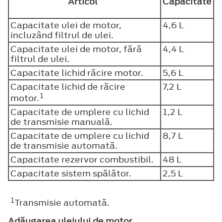
Articol
Capacitate
Capacitate ulei de motor,
4,6 L
incluzând filtrul de ulei.
Capacitate ulei de motor, fără
4,4 L
filtrul de ulei.
Capacitate lichid răcire motor.
5,6 L
Capacitate lichid de răcire
7,2 L
1
motor.
Capacitate de umplere cu lichid
1,2 L
de transmisie manuală.
Capacitate de umplere cu lichid
8,7 L
de transmisie automată.
Capacitate rezervor combustibil.
48 L
Capacitate sistem spălător.
2,5 L
1
Transmisie automată.
Adăugarea uleiului de motor