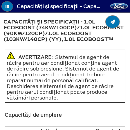
Capacităţi şi specificaţii - Capacităţi şi specificaţii - 1.0L EcoBoost (74kW/100CP)/1.0L EcoBoost (90kW/120CP)/1.0L EcoBoost (103kW/140CP) (YY), 1.0L EcoBoost™
CAPACITĂŢI ŞI SPECIFICAŢII - 1.0L
ECOBOOST (74KW/100CP)/1.0L ECOBOOST
(90KW/120CP)/1.0L ECOBOOST
(103KW/140CP) (YY), 1.0L ECOBOOST™
AVERTIZARE
: Sistemul de agent de
răcire pentru aer condiţionat conţine agent
de răcire sub presiune. Sistemul de agent de
răcire pentru aerul condiţionat trebuie
reparat numai de personal calificat.
Deschiderea sistemului de agent de răcire
pentru aerul condiţionat poate produce
vătămări personale.
Capacităţi de umplere