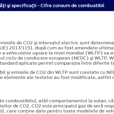
ţi şi specificaţii - Cifre consum de combustibil
siile de CO2 şi intervalul electric sunt determinat
E) 2017/1151, după cum au fost amendate ultima d
 a vehiculelor uşoare la nivel mondial (WLTP) va 
oul ciclu de conducere european (NEDC) şi WLTP. W
tandard aplicate permit comparaţia între diferite tip
il şi emisiile de CO2 din WLTP sunt corelate cu NED
le elemente ale testelor au fost modificate, astfel
te combustibilul, atât comportamentul la volan, cât ş
iilor de CO2. CO2 este principalul gaz de seră resp
2, care conţine date pentru toate modelele de vehic