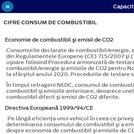
Capacită
CIFRE CONSUM DE COMBUSTIBIL
Economie de combustibil şi emisii de CO2
Consumurile declarate de combustibil/energie, emi
din Regulamentele Europene (CE) 715/2007 şi (U
uşoare folosind Procedura armonizată de testare
combustibil/energie şi emisiile de CO2 pentru N
la sfârşitul anului 2020. Procedurile de testare s
În timpul retragerii NEDC, consumul de combustib
combustibil şi emisiile anterioare, deoarece une
combustibil diferit şi emisii de CO2 diferite.
Directiva Europeană 1999/94/CE
Pe lângă eficienţa unui vehicul în ceea ce priveş
determinarea consumului de combustibil şi a emis
despre economia de combustibil şi emisiile de CO