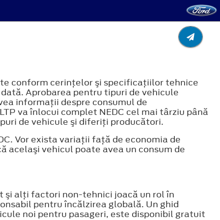
e conform cerinţelor şi specificaţiilor tehnice
ată. Aprobarea pentru tipuri de vehicule
avea informaţii despre consumul de
LTP va înlocui complet NEDC cel mai târziu până
uri de vehicule şi diferiţi producători.
C. Vor exista variaţii faţă de economia de
 că acelaşi vehicul poate avea un consum de
i alţi factori non-tehnici joacă un rol în
onsabil pentru încălzirea globală. Un ghid
ule noi pentru pasageri, este disponibil gratuit