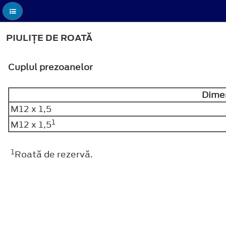
PIULIŢE DE ROATĂ
Cuplul prezoanelor
Dimen
M12 x 1,5
1
M12 x 1,5
1
Roată de rezervă.