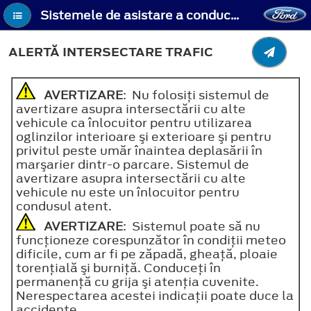
Sistemele de asistare a conducerii - Alertă intersectare trafic
ALERTĂ INTERSECTARE TRAFIC
AVERTIZARE
: Nu folosiţi sistemul de
avertizare asupra intersectării cu alte
vehicule ca înlocuitor pentru utilizarea
oglinzilor interioare şi exterioare şi pentru
privitul peste umăr înaintea deplasării în
marşarier dintr-o parcare. Sistemul de
avertizare asupra intersectării cu alte
vehicule nu este un înlocuitor pentru
condusul atent.
AVERTIZARE
: Sistemul poate să nu
funcţioneze corespunzător în condiţii meteo
dificile, cum ar fi pe zăpadă, gheaţă, ploaie
torenţială şi burniţă. Conduceţi în
permanenţă cu grija şi atenţia cuvenite.
Nerespectarea acestei indicaţii poate duce la
accidente.