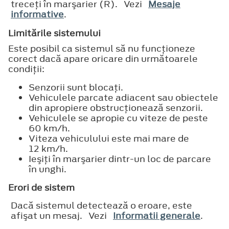
treceţi în marşarier (R). Vezi
Mesaje
informative
.
Limitările sistemului
Este posibil ca sistemul să nu funcţioneze
corect dacă apare oricare din următoarele
condiţii:
Senzorii sunt blocaţi.
Vehiculele parcate adiacent sau obiectele
din apropiere obstrucţionează senzorii.
Vehiculele se apropie cu viteze de peste
60 km/h.
Viteza vehiculului este mai mare de
12 km/h.
Ieşiţi în marşarier dintr-un loc de parcare
în unghi.
Erori de sistem
Dacă sistemul detectează o eroare, este
afişat un mesaj. Vezi
Informatii generale
.